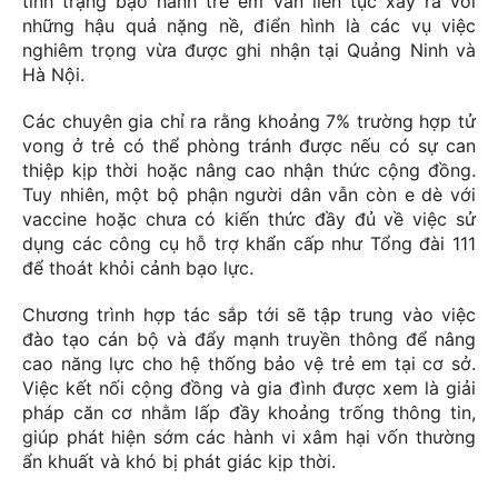
tình trạng bạo hành trẻ em vẫn liên tục xảy ra với
những hậu quả nặng nề, điển hình là các vụ việc
nghiêm trọng vừa được ghi nhận tại Quảng Ninh và
Hà Nội.
Các chuyên gia chỉ ra rằng khoảng 7% trường hợp tử
vong ở trẻ có thể phòng tránh được nếu có sự can
thiệp kịp thời hoặc nâng cao nhận thức cộng đồng.
Tuy nhiên, một bộ phận người dân vẫn còn e dè với
vaccine hoặc chưa có kiến thức đầy đủ về việc sử
dụng các công cụ hỗ trợ khẩn cấp như Tổng đài 111
để thoát khỏi cảnh bạo lực.
Chương trình hợp tác sắp tới sẽ tập trung vào việc
đào tạo cán bộ và đẩy mạnh truyền thông để nâng
cao năng lực cho hệ thống bảo vệ trẻ em tại cơ sở.
Việc kết nối cộng đồng và gia đình được xem là giải
pháp căn cơ nhằm lấp đầy khoảng trống thông tin,
giúp phát hiện sớm các hành vi xâm hại vốn thường
ẩn khuất và khó bị phát giác kịp thời.