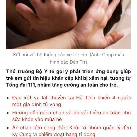
Kết nối với hệ thống bảo vệ trẻ em. (Ảnh: Chụp màn
hình báo Dân Trí)
Thứ trưởng Bộ Y tế gợi ý phát triển ứng dụng giúp
trẻ em gửi tín hiệu khẩn cấp khi bị xâm hại, tương tự
Tổng đài 111, nhằm tăng cường an toàn cho trẻ.
Đau xót vụ lật thuyền tại Hà Tĩnh khiến 4 người
một gia đình tử vong
Hướng dẫn cách chọn và ăn vải thiều an toàn cho
sức khỏe vào mùa hè
Ăn chặn tiền công đức: Khởi tố nhóm quản lý đền
Kỳ Cùng vì chiếm đoạt hàng tỉ đồng