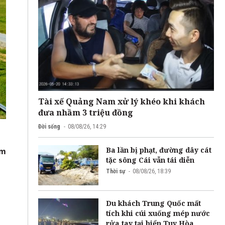
Tài xế Quảng Nam xử lý khéo khi khách
đưa nhầm 3 triệu đồng
Đời sống
08/08/26, 14:29
Ba lần bị phạt, đường dây cát
ằm
tặc sông Cái vẫn tái diễn
Thời sự
08/08/26, 18:39
Du khách Trung Quốc mất
tích khi cúi xuống mép nước
rửa tay tại biển Tuy Hòa