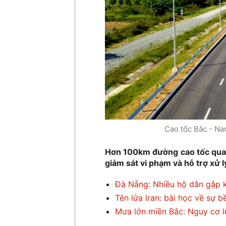
Cao tốc Bắc - Na
Hơn 100km đường cao tốc qua 
giám sát vi phạm và hỗ trợ xử l
Đà Nẵng: Nhiều hộ dân gặp k
Tên lửa Iran: bài học về sự b
Mưa lớn miền Bắc: Nguy cơ lũ