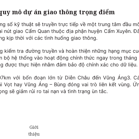
quy mô dự án giao thông trọng điểm
ng số kỹ thuật sẽ truyền trực tiếp về một trung tâm đầu mố
ại nút giao Cẩm Quan thuộc địa phận huyện Cẩm Xuyên. Đ
ng kịp thời với các tình huống giao thông.
ng kiểm tra đường truyền và hoàn thiện những hạng mục cu
àn bộ hệ thống vào hoạt động chính thức ngay trong tháng 
ng được thực hiện nhằm đảm bảo độ chính xác cho dữ liệu.
07km với bốn đoạn lớn từ Diễn Châu đến Vũng Áng3. C
i Vọt hay Vũng Áng – Bùng đóng vai trò liên kết vùng. Ứ
 sẽ giảm rủi ro tai nạn và tình trạng ùn tắc.