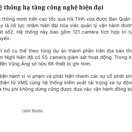
ệ thống hạ tầng công nghệ hiện đại
g thông minh trên cao tốc qua Hà Tĩnh vừa được Ban Quản 
y là nỗ lực nhằm hiện đại hóa việc quản lý vận hành đườ
ật số2. Hệ thống này bao gồm 121 camera tích hợp trí t
uyến.
ân bổ cụ thể theo từng dự án thành phần trên địa bàn tỉn
 Nghi hiện đã có 55 camera giám sát hoạt động. Trong k
ến Vũng Áng sở hữu 66 thiết bị ghi hình.
diện hành vi vi phạm và phát hiện nhanh các sự cố phát sin
iện tử VMS cùng hệ thống kiểm soát tải trọng xe tự độn
và thu phí không dừng cũng được đưa vào vận hành đồng b