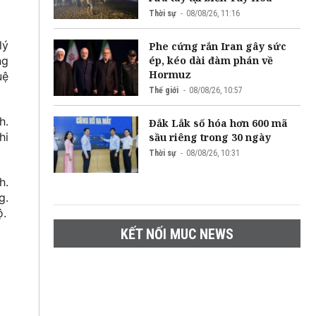
Thời sự
08/08/26, 11:16
lý
Phe cứng rắn Iran gây sức
ép, kéo dài đàm phán về
ng
Hormuz
uệ
Thế giới
08/08/26, 10:57
h.
Đắk Lắk số hóa hơn 600 mã
hi
sầu riêng trong 30 ngày
Thời sự
08/08/26, 10:31
h.
g.
ộ.
KẾT NỐI MUC NEWS