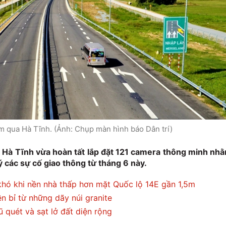
m qua Hà Tĩnh. (Ảnh: Chụp màn hình báo Dân trí)
Hà Tĩnh vừa hoàn tất lắp đặt 121 camera thông minh nh
ý các sự cố giao thông từ tháng 6 này.
hó khi nền nhà thấp hơn mặt Quốc lộ 14E gần 1,5m
ền bỉ từ những dãy núi granite
 quét và sạt lở đất diện rộng