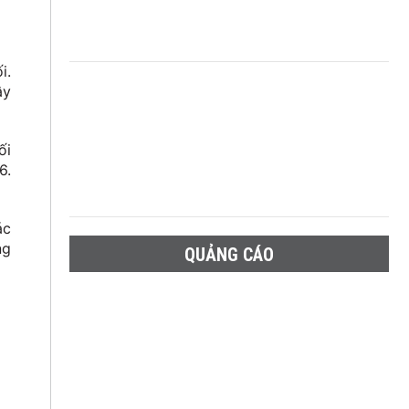
i.
ây
ối
6.
ác
ng
QUẢNG CÁO