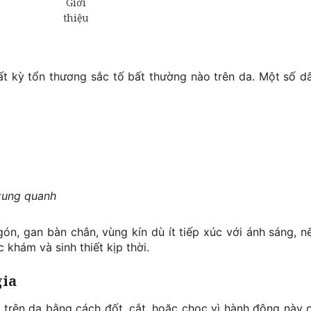
ất kỳ tổn thương sắc tố bất thường nào trên da. Một số d
xung quanh
gón, gan bàn chân, vùng kín dù ít tiếp xúc với ánh sáng, n
khám và sinh thiết kịp thời.
gia
ạ trên da bằng cách đốt, cắt, hoặc chọc vì hành động này 