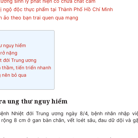
ường sinh lý phát hiện có chứa chất cấm
bị ngộ độc thực phẩm tại Thành Phố Hồ Chí Minh
iền ảo theo bạn trai quen qua mạng
hư nguy hiểm
trở nặng
ệt đới Trung ương
 thầm, tiến triển nhanh
 nên bỏ qua
 ra ung thư nguy hiểm
Bệnh Nhiệt đới Trung ương ngày 8/4, bệnh nhân nhập vi
n rộng 8 cm ở gan bàn chân, vết loét sâu, đau dữ dội và g