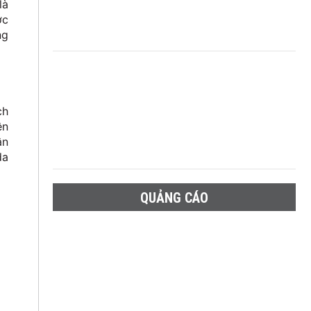
là
ợc
ng
ch
ên
ân
da
QUẢNG CÁO