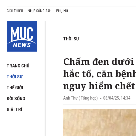
GIỚI THIỆU
NHỊP SỐNG 24H
PHỤ NỮ
THỜI SỰ
Chấm đen dưới 
TRANG CHỦ
hắc tố, căn bệ
THỜI SỰ
nguy hiểm chết
THẾ GIỚI
Anh Thư ( Tổng hợp)
08/04/25, 14:34
ĐỜI SỐNG
GIẢI TRÍ