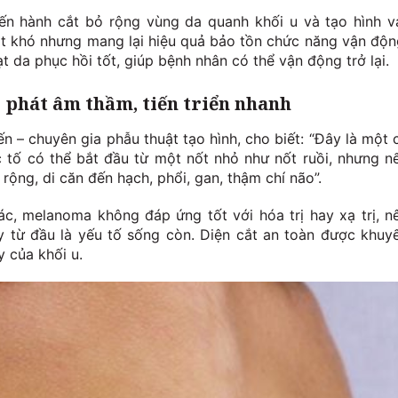
tiến hành cắt bỏ rộng vùng da quanh khối u và tạo hình v
t khó nhưng mang lại hiệu quả bảo tồn chức năng vận độn
t da phục hồi tốt, giúp bệnh nhân có thể vận động trở lại.
i phát âm thầm, tiến triển nhanh
n – chuyên gia phẫu thuật tạo hình, cho biết: “Đây là một 
c tố có thể bắt đầu từ một nốt nhỏ như nốt ruồi, nhưng n
 rộng, di căn đến hạch, phổi, gan, thậm chí não”.
ác, melanoma không đáp ứng tốt với hóa trị hay xạ trị, n
ay từ đầu là yếu tố sống còn. Diện cắt an toàn được khuy
y của khối u.