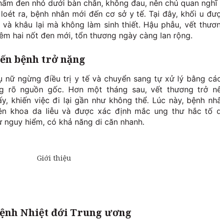
hấm đen nhỏ dưới bàn chân, không đau, nên chủ quan nghĩ 
 loét ra, bệnh nhân mới đến cơ sở y tế. Tại đây, khối u đư
h và khâu lại mà không làm sinh thiết. Hậu phẫu, vết thươ
êm hai nốt đen mới, tổn thương ngày càng lan rộng.
iến bệnh trở nặng
ụ nữ ngừng điều trị y tế và chuyển sang tự xử lý bằng cá
g rõ nguồn gốc. Hơn một tháng sau, vết thương trở n
ấy, khiến việc đi lại gần như không thể. Lúc này, bệnh nh
ên khoa da liễu và được xác định mắc ung thư hắc tố 
 nguy hiểm, có khả năng di căn nhanh.
 Bệnh Nhiệt đới Trung ương