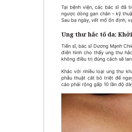
Tại bệnh viện, các bác sĩ đã 
ngược dòng gan chân – kỹ thuậ
Sau ba ngày, vết mổ ổn định, vạ
Ung thư hắc tố da: Khở
Tiến sĩ, bác sĩ Dương Mạnh Chiế
điển hình cho thấy ung thư hắ
không điều trị đúng cách sẽ lan
Khác với nhiều loại ung thư kh
phẫu thuật cắt bỏ triệt để ng
cáo phải rộng gấp 10 lần độ dà