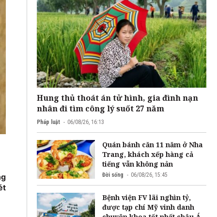
Hung thủ thoát án tử hình, gia đình nạn
nhân đi tìm công lý suốt 27 năm
Pháp luật
06/08/26, 16:13
Quán bánh căn 11 năm ở Nha
Trang, khách xếp hàng cả
tiếng vẫn không nản
Đời sống
06/08/26, 15:45
ng
ét
Bệnh viện FV lãi nghìn tỷ,
được tạp chí Mỹ vinh danh
chuyên khoa tốt nhất châu Á