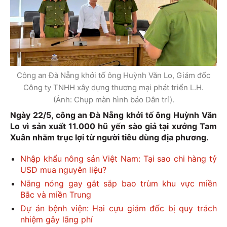
Công an Đà Nẵng khởi tố ông Huỳnh Văn Lo, Giám đốc
Công ty TNHH xây dựng thương mại phát triển L.H.
(Ảnh: Chụp màn hình báo Dân trí).
Ngày 22/5, công an Đà Nẵng khởi tố ông Huỳnh Văn
Lo vì sản xuất 11.000 hũ yến sào giả tại xưởng Tam
Xuân nhằm trục lợi từ người tiêu dùng địa phương.
Nhập khẩu nông sản Việt Nam: Tại sao chi hàng tỷ
USD mua nguyên liệu?
Nắng nóng gay gắt sắp bao trùm khu vực miền
Bắc và miền Trung
Dự án bệnh viện: Hai cựu giám đốc bị quy trách
nhiệm gây lãng phí