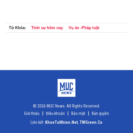
Từ Khóa:
Thời sự hôm nay
Vụ án -Pháp luật
© 2026 MUC News. All Rights Reserved.
Giới thiệu
Điều khoản
Bảo mật
Bản quyền
Liên kết:
KhoeTuNhien.Net
,
TWGreen.Co