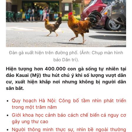
Đàn gà xuất hiện trên đường phố. (Ảnh: Chụp màn hình
báo Dân trí).
Hiện tượng hơn 400.000 con gà sống tự nhiên tại
đảo Kauai (Mỹ) thu hút chú ý khi số lượng vượt dân
cư, xuất hiện khắp nơi nhưng không bị người dân
săn bắt.
Quy hoạch Hà Nội: Công bố tầm nhìn phát triển
trong một trăm năm
Giới khoa học cảnh báo cách chế biến cá nguy cơ
gây ung thư cao
Người thông minh thực sự, nhìn bề ngoài thường