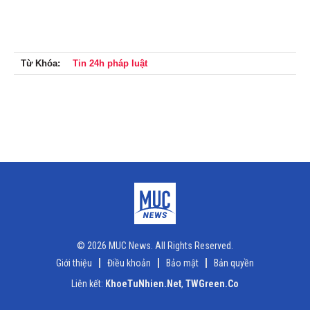
Từ Khóa:
Tin 24h pháp luật
© 2026 MUC News. All Rights Reserved.
Giới thiệu
Điều khoản
Bảo mật
Bản quyền
Liên kết:
KhoeTuNhien.Net
,
TWGreen.Co