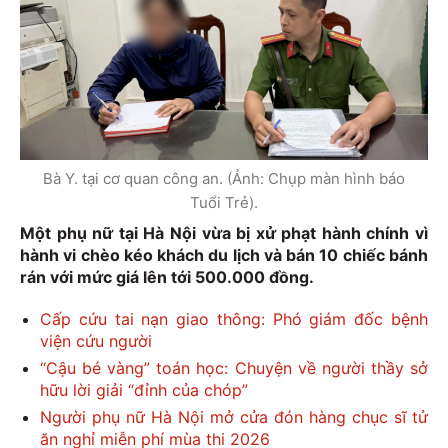
Bà Y. tại cơ quan công an. (Ảnh: Chụp màn hình báo
Tuổi Trẻ).
Một phụ nữ tại Hà Nội vừa bị xử phạt hành chính vì
hành vi chèo kéo khách du lịch và bán 10 chiếc bánh
rán với mức giá lên tới 500.000 đồng.
Cấp cứu tai nạn giao thông: Phó giám đốc bệnh
viện cứu người
“Cậu bé vàng” toán học: Chuyện về người thầy sở
hữu lời giải “đỉnh của chóp”
Người phụ nữ Hà Nội mở cửa đón hàng chục sĩ tử
ăn nghỉ miễn phí mùa thi 2026