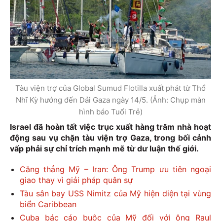
Tàu viện trợ của Global Sumud Flotilla xuất phát từ Thổ
Nhĩ Kỳ hướng đến Dải Gaza ngày 14/5. (Ảnh: Chụp màn
hình báo Tuổi Trẻ)
Israel đã hoàn tất việc trục xuất hàng trăm nhà hoạt
động sau vụ chặn tàu viện trợ Gaza, trong bối cảnh
vấp phải sự chỉ trích mạnh mẽ từ dư luận thế giới.
Căng thẳng Mỹ – Iran: Ông Trump ưu tiên ngoại
giao thay vì giải pháp quân sự
Tàu sân bay USS Nimitz của Mỹ hiện diện tại vùng
biển Caribbean
Cuba bác cáo buộc của Mỹ đối với ông Raul