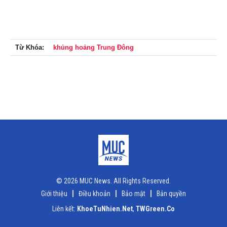
Từ Khóa:
khủng hoảng Trung Đông
© 2026 MUC News. All Rights Reserved.
Giới thiệu
Điều khoản
Bảo mật
Bản quyền
Liên kết:
KhoeTuNhien.Net
,
TWGreen.Co