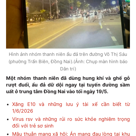
Hình ảnh nhóm thanh niên ẩu đả trên đường Võ Thị Sáu
(phường Trấn Biên, Đồng Nai).(Ảnh: Chụp màn hình báo
Dân trí)
Một nhóm thanh niên đã dùng hung khí và ghế gỗ
rượt đuổi, ẩu đả dữ dội ngay tại tuyến đường sầm
uất ở trung tâm Đồng Nai vào tối ngày 19/5.
Xăng E10 và những lưu ý tài xế cần biết từ
1/6/2026
Virus rsv và những rủi ro sức khỏe nghiêm trọng
đối với trẻ sơ sinh
Mâu thuẫn mạng xã hội: Án mạng đau lòng tại khu