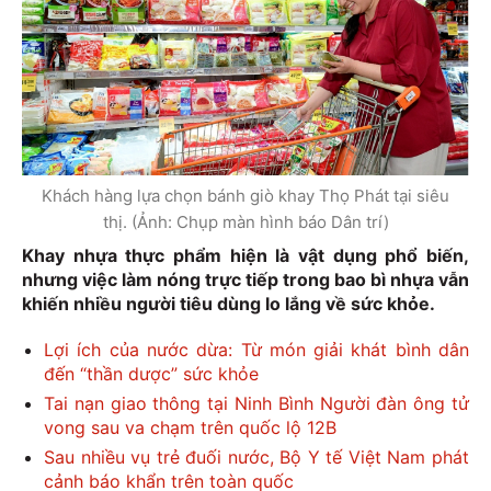
Khách hàng lựa chọn bánh giò khay Thọ Phát tại siêu
thị. (Ảnh: Chụp màn hình báo Dân trí)
Khay nhựa thực phẩm hiện là vật dụng phổ biến,
nhưng việc làm nóng trực tiếp trong bao bì nhựa vẫn
khiến nhiều người tiêu dùng lo lắng về sức khỏe.
Lợi ích của nước dừa: Từ món giải khát bình dân
đến “thần dược” sức khỏe
Tai nạn giao thông tại Ninh Bình Người đàn ông tử
vong sau va chạm trên quốc lộ 12B
Sau nhiều vụ trẻ đuối nước, Bộ Y tế Việt Nam phát
cảnh báo khẩn trên toàn quốc