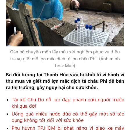
Cán bộ chuyên môn lấy mẫu xét nghiệm phục vụ điều
tra vụ giết mổ lợn mắc dịch tả lợn châu Phi. (Ảnh minh
họa: Mục)
Ba đối tượng tại Thanh Hóa vừa bị khởi tố vì hành vi
thu mua và giết mổ lợn mắc dịch tả châu Phi để bán
ra thị trường, gây nguy hại cho sức khỏe.
Tài xế Chu Du nỗ lực đạp phanh cứu người trước
khi qua đời
Uống quá nhiều nước dừa có thể gây một số tác
dụng không tốt đối với sức khỏe
Phụ huynh TP.HCM bị phạt nặng vì giao xe máy