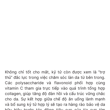
Không chỉ tốt cho mắt, kỷ tử còn được xem là “trợ
thủ” đắc lực trong việc chăm sóc làn da từ bên trong.
Các polysaccharide và flavonoid phối hợp cùng
vitamin C tham gia trực tiếp vào quá trình tổng hợp
collagen, giúp tăng độ đàn hồi và cấu trúc vững chắc
cho da. Sự kết hợp giữa chế độ ăn uống lành mạnh
và bổ sung kỷ tử hợp lý sẽ tạo ra hàng rào bảo vệ da
hữu hiệu trước tác động tiêu cực của tia cực tím