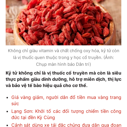
Không chỉ giàu vitamin và chất chống oxy hóa, kỷ tử còn
là vị thuốc quen thuộc trong y học cổ truyền. (Ảnh:
Chụp màn hình báo Dân trí)
Kỷ tử không chỉ là vị thuốc cổ truyền mà còn là siêu
thực phẩm giàu dinh dưỡng, hỗ trợ miễn dịch, thị lực
và bảo vệ tế bào hiệu quả cho cơ thể.
Giá vàng giảm, người dân đổ tiền mua vàng trang
sức
Lạng Sơn: Khởi tố các đối tượng chiếm tiền công
đức tại đền Kỳ Cùng
Cảnh sát dùng xe tải đặc chủng đưa dân qua đoạn