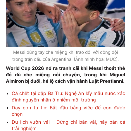
Messi dùng tay che miệng khi trao đổi với đồng đội
trong trận đấu của Argentina. (Ảnh minh họa: MUC).
World Cup 2026 nổ ra tranh cãi khi Messi thoát thẻ
đỏ dù che miệng nói chuyện, trong khi Miguel
Almiron bị đuổi, hé lộ cách vận hành Luật Prestianni.
Cá chết tại đập Ba Tru: Nghệ An lấy mẫu nước xác
định nguyên nhân ô nhiễm môi trường
Dạy con tự tin: Bắt đầu bằng việc để con được
chọn
Du lịch vườn vải – Đừng chỉ bán vải, hãy bán cả
trải nghiệm