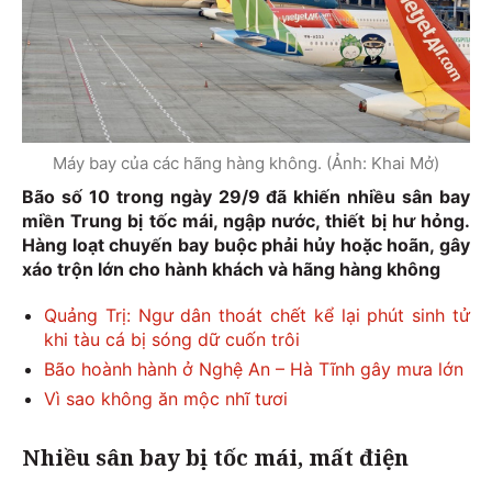
Máy bay của các hãng hàng không. (Ảnh: Khai Mở)
Bão số 10 trong ngày 29/9 đã khiến nhiều sân bay
miền Trung bị tốc mái, ngập nước, thiết bị hư hỏng.
Hàng loạt chuyến bay buộc phải hủy hoặc hoãn, gây
xáo trộn lớn cho hành khách và hãng hàng không
Quảng Trị: Ngư dân thoát chết kể lại phút sinh tử
khi tàu cá bị sóng dữ cuốn trôi
Bão hoành hành ở Nghệ An – Hà Tĩnh gây mưa lớn
Vì sao không ăn mộc nhĩ tươi
Nhiều sân bay bị tốc mái, mất điện