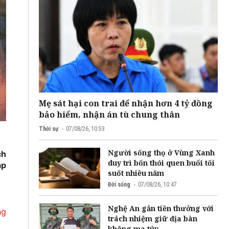
Mẹ sát hại con trai để nhận hơn 4 tỷ đồng
bảo hiểm, nhận án tù chung thân
Thời sự
07/08/26, 10:53
Người sống thọ ở Vùng Xanh
ch
duy trì bốn thói quen buổi tối
áp
suốt nhiều năm
Đời sống
07/08/26, 10:47
Nghệ An gắn tiền thưởng với
ng
trách nhiệm giữ địa bàn
không ma túy