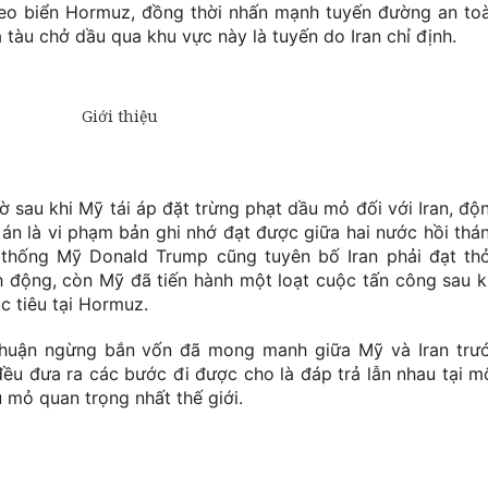
 eo biển Hormuz, đồng thời nhấn mạnh tuyến đường an to
 tàu chở dầu qua khu vực này là tuyến do Iran chỉ định.
iờ sau khi Mỹ tái áp đặt trừng phạt dầu mỏ đối với Iran, độ
 án là vi phạm bản ghi nhớ đạt được giữa hai nước hồi thá
g thống Mỹ Donald Trump cũng tuyên bố Iran phải đạt th
 động, còn Mỹ đã tiến hành một loạt cuộc tấn công sau k
 tiêu tại Hormuz.
thuận ngừng bắn vốn đã mong manh giữa Mỹ và Iran trư
đều đưa ra các bước đi được cho là đáp trả lẫn nhau tại m
 mỏ quan trọng nhất thế giới.