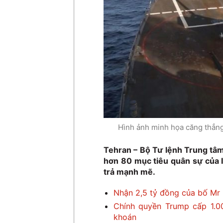
Hình ảnh minh họa căng thẳng
Tehran – Bộ Tư lệnh Trung tâ
hơn 80 mục tiêu quân sự của I
trả mạnh mẽ.
Nhận 2,5 tỷ đồng của bố Mr 
Chính quyền Trump cấp 1.0
khoán