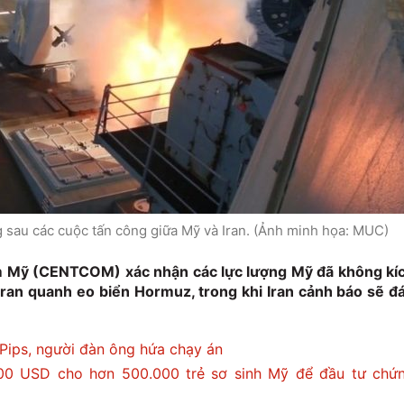
 sau các cuộc tấn công giữa Mỹ và Iran. (Ảnh minh họa: MUC)
m Mỹ (CENTCOM) xác nhận các lực lượng Mỹ đã không kí
ran quanh eo biển Hormuz, trong khi Iran cảnh báo sẽ đ
Pips, người đàn ông hứa chạy án
00 USD cho hơn 500.000 trẻ sơ sinh Mỹ để đầu tư chứ