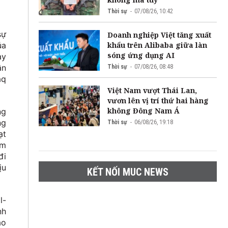
Thời sự
07/08/26, 10:42
sự
Doanh nghiệp Việt tăng xuất
khẩu trên Alibaba giữa làn
ủa
sóng ứng dụng AI
ay
ân
Thời sự
07/08/26, 08:48
aq
Việt Nam vượt Thái Lan,
vươn lên vị trí thứ hai hàng
không Đông Nam Á
ng
ng
Thời sự
06/08/26, 19:18
ạt
àm
đi
ịu
KẾT NỐI MUC NEWS
l-
nh
ào