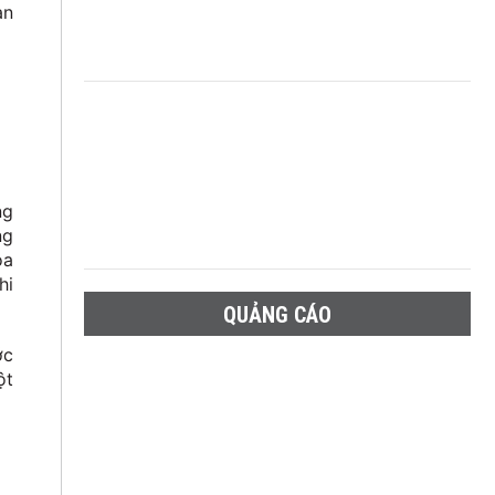
àn
ng
ng
ỏa
hi
QUẢNG CÁO
ớc
ột