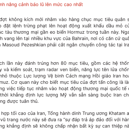
nh nâng cảnh báo lũ lên mức cao nhất
 đợt không kích mới nhằm vào hàng chục mục tiêu quân 
 áp đặt lệnh trừng phạt lên hoạt động xuất khẩu dầu mỏ c
các tàu thương mại gần eo biển Hormuz trong tuần này. Ng
h vang lên tại nhiều khu vực của Bahrain, nơi có căn cứ qu
n Masoud Pezeshkian phải cắt ngắn chuyến công tác tại Ir
h lần này đánh trúng hơn 80 mục tiêu, gồm các hệ thố
 và kiểm soát, trạm radar ven biển, năng lực tên lửa chố
nhỏ thuộc Lực lượng Vệ binh Cách mạng Hồi giáo Iran ho
muz. Cơ quan này cho biết mục tiêu của đợt tấn công là l
ong việc tiếp tục nhắm vào hoạt động thương mại quốc tế 
thời khẳng định lực lượng Mỹ vẫn sẵn sàng buộc Iran ch
ng được tuân thủ.
n hợp tối cao của Iran, Tổng hành dinh Trung ương Khatam a
 vũ trang nước này sẽ đưa ra “sự đáp trả áp đảo đối với hà
ng khẳng định sẽ không chấp nhận bất kỳ sự can thiệp n