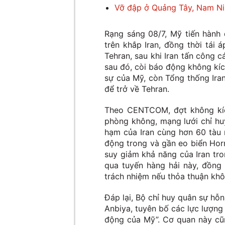
Vỡ đập ở Quảng Tây, Nam Ni
Rạng sáng 08/7, Mỹ tiến hành
trên khắp Iran, đồng thời tái
Tehran, sau khi Iran tấn công 
sau đó, còi báo động không kíc
sự của Mỹ, còn Tổng thống Ira
để trở về Tehran.
Theo CENTCOM, đợt không kíc
phòng không, mạng lưới chỉ huy
hạm của Iran cùng hơn 60 tàu 
động trong và gần eo biển Hor
suy giảm khả năng của Iran tr
qua tuyến hàng hải này, đồng 
trách nhiệm nếu thỏa thuận khô
Đáp lại, Bộ chỉ huy quân sự hỗ
Anbiya, tuyên bố các lực lượng
động của Mỹ”. Cơ quan này cũ