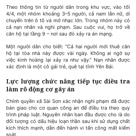
Theo thông tin từ người dân trong khu vực, vào tối
4/4, một nhóm khoảng 3–5 người, cả nam lẫn nữ, di
chuyển trên ô tô và mở nhạc lớn. Trong nhóm này có
cả nạn nhân và nghi phạm. Sau cuộc vui, họ trở về
căn hộ tại tầng 9 – nơi sau đó xảy ra án mạng.
Một người dân cho biết: “Cả hai người mới thuê căn
hộ tại tòa nhà này được vài ngày. Không ai ngờ sự
việc kinh hoàng lại xảy ra như vậy.” Nạn nhân được
xác định là một cô gái trẻ, quê tại tỉnh Yên Bái.
Lực lượng chức năng tiếp tục điều tra
làm rõ động cơ gây án
Chính quyền xã Sài Sơn xác nhận nghi phạm đã được
bàn giao cho cơ quan công an để điều tra theo quy
trình pháp luật. Nguyên nhân ban đầu được cho là do
đối tượng có dấu hiệu loạn thần sau khi sử dụng chất
kích thích mạnh, dẫn đến hành vi tấn công mất kiểm
soát.