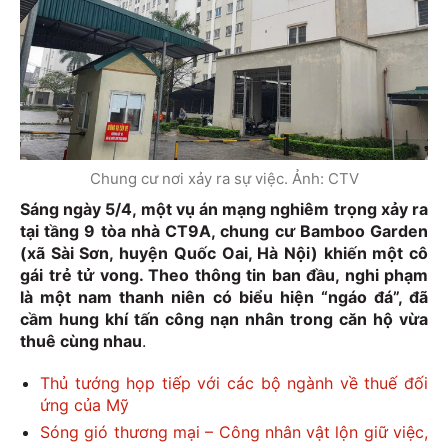
Chung cư nơi xảy ra sự việc. Ảnh: CTV
Sáng ngày 5/4, một vụ án mạng nghiêm trọng xảy ra
tại tầng 9 tòa nhà CT9A, chung cư Bamboo Garden
(xã Sài Sơn, huyện Quốc Oai, Hà Nội) khiến một cô
gái trẻ tử vong. Theo thông tin ban đầu, nghi phạm
là một nam thanh niên có biểu hiện “ngáo đá”, đã
cầm hung khí tấn công nạn nhân trong căn hộ vừa
thuê cùng nhau
.
Thủ tướng họp tiếp với các bộ ngành về thuế đối
ứng của Mỹ
Sóng gió thương mại – Công nhân vật lộn giữ việc,