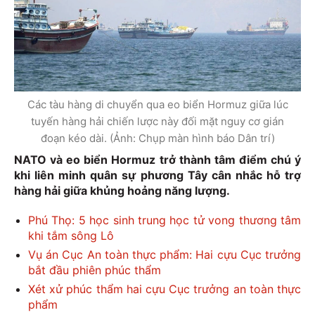
Các tàu hàng di chuyển qua eo biển Hormuz giữa lúc
tuyến hàng hải chiến lược này đối mặt nguy cơ gián
đoạn kéo dài. (Ảnh: Chụp màn hình báo Dân trí)
NATO và eo biển Hormuz trở thành tâm điểm chú ý
khi liên minh quân sự phương Tây cân nhắc hỗ trợ
hàng hải giữa khủng hoảng năng lượng.
Phú Thọ: 5 học sinh trung học tử vong thương tâm
khi tắm sông Lô
Vụ án Cục An toàn thực phẩm: Hai cựu Cục trưởng
bắt đầu phiên phúc thẩm
Xét xử phúc thẩm hai cựu Cục trưởng an toàn thực
phẩm