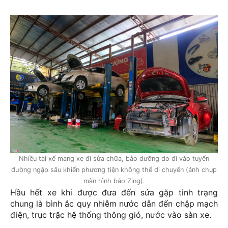
Nhiều tài xế mang xe đi sửa chữa, bảo dưỡng do đi vào tuyến
đường ngập sâu khiến phương tiện không thể di chuyển (ảnh chụp
màn hình báo Zing).
Hầu hết xe khi được đưa đến sửa gặp tình trạng
chung là bình ắc quy nhiễm nước dẫn đến chập mạch
điện, trục trặc hệ thống thông gió, nước vào sàn xe.