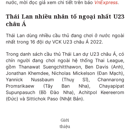
nước, mời đọc giả xem chi tiết trên báo
VnExpress
.
Thái Lan nhiều nhân tố ngoại nhất U23
châu Á
Thái Lan dùng nhiều cầu thủ đang chơi ở nước ngoài
nhất trong 16 đội dự VCK U23 châu Á 2022.
Trong danh sách cầu thủ Thái Lan dự U23 châu Á, có
chín người đang chơi ngoài hệ thống Thai League,
gồm Thanawat Suengchitthawon, Ben Davis (Anh),
Jonathan Khemdee, Nicholas Mickelson (Đan Mạch),
Yannick Nussbaum (Thuỵ Sĩ), Channarong
Promsrikaew (Tây Ban Nha), Chayapipat
Supunpasuch (Bồ Đào Nha), Achitpol Keereerom
(Đức) và Sittichok Paso (Nhật Bản).