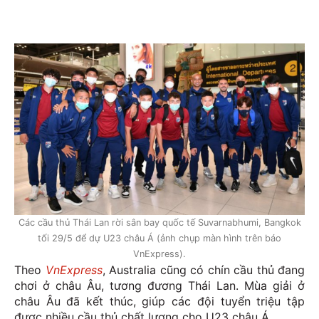
Các cầu thủ Thái Lan rời sân bay quốc tế Suvarnabhumi, Bangkok
tối 29/5 để dự U23 châu Á (ảnh chụp màn hình trên báo
VnExpress).
Theo
VnExpress
, Australia cũng có chín cầu thủ đang
chơi ở châu Âu, tương đương Thái Lan. Mùa giải ở
châu Âu đã kết thúc, giúp các đội tuyển triệu tập
được nhiều cầu thủ chất lượng cho U23 châu Á.