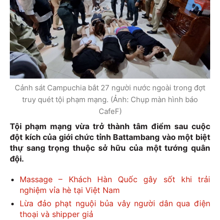
Cảnh sát Campuchia bắt 27 người nước ngoài trong đợt
truy quét tội phạm mạng. (Ảnh: Chụp màn hình báo
CafeF)
Tội phạm mạng vừa trở thành tâm điểm sau cuộc
đột kích của giới chức tỉnh Battambang vào một biệt
thự sang trọng thuộc sở hữu của một tướng quân
đội.
Massage – Khách Hàn Quốc gây sốt khi trải
nghiệm vỉa hè tại Việt Nam
Lừa đảo phạt nguội bủa vây người dân qua điện
thoại và shipper giả