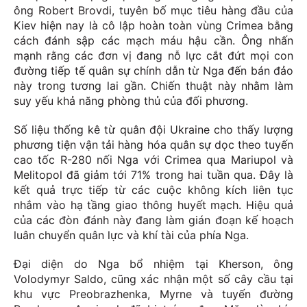
ông Robert Brovdi, tuyên bố mục tiêu hàng đầu của
Kiev hiện nay là cô lập hoàn toàn vùng Crimea bằng
cách đánh sập các mạch máu hậu cần. Ông nhấn
mạnh rằng các đơn vị đang nỗ lực cắt đứt mọi con
đường tiếp tế quân sự chính dẫn từ Nga đến bán đảo
này trong tương lai gần. Chiến thuật này nhằm làm
suy yếu khả năng phòng thủ của đối phương.
Số liệu thống kê từ quân đội Ukraine cho thấy lượng
phương tiện vận tải hàng hóa quân sự dọc theo tuyến
cao tốc R-280 nối Nga với Crimea qua Mariupol và
Melitopol đã giảm tới 71% trong hai tuần qua. Đây là
kết quả trực tiếp từ các cuộc không kích liên tục
nhắm vào hạ tầng giao thông huyết mạch. Hiệu quả
của các đòn đánh này đang làm gián đoạn kế hoạch
luân chuyển quân lực và khí tài của phía Nga.
Đại diện do Nga bổ nhiệm tại Kherson, ông
Volodymyr Saldo, cũng xác nhận một số cây cầu tại
khu vực Preobrazhenka, Myrne và tuyến đường