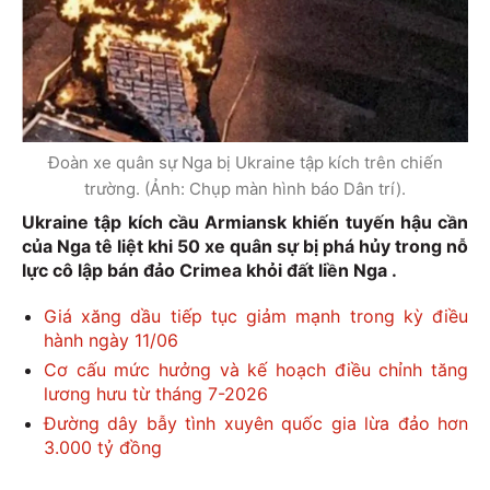
Đoàn xe quân sự Nga bị Ukraine tập kích trên chiến
trường. (Ảnh: Chụp màn hình báo Dân trí).
Ukraine tập kích cầu Armiansk khiến tuyến hậu cần
của Nga tê liệt khi 50 xe quân sự bị phá hủy trong nỗ
lực cô lập bán đảo Crimea khỏi đất liền Nga .
Giá xăng dầu tiếp tục giảm mạnh trong kỳ điều
hành ngày 11/06
Cơ cấu mức hưởng và kế hoạch điều chỉnh tăng
lương hưu từ tháng 7-2026
Đường dây bẫy tình xuyên quốc gia lừa đảo hơn
3.000 tỷ đồng