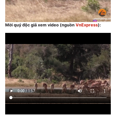
Mời quý độc giả xem video (nguồn
VnExpress
):