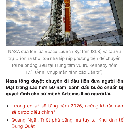
NASA đưa tên lửa Space Launch System (SLS) và tàu vũ
trụ Orion ra khỏi tòa nhà lắp ráp phương tiện để chuyển
tới bệ phóng 39B tại Trung tâm Vũ trụ Kennedy hôm
17/1 (Ảnh: Chụp màn hình báo Dân trí).
Nasa tổng duyệt chuyến đi đầu tiên đưa người lên
Mặt trăng sau hơn 50 năm, đánh dấu bước chuẩn bị
quyết định cho sứ mệnh Artemis II có người lái.
Lương cơ sở sẽ tăng năm 2026, những khoản nào
sẽ được điều chỉnh?
Quảng Ngãi: Triệt phá băng ma túy tại Khu kinh tế
Dung Quất