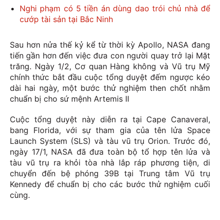
Nghi phạm có 5 tiền án dùng dao trói chủ nhà để
cướp tài sản tại Bắc Ninh
Sau hơn nửa thế kỷ kể từ thời kỳ Apollo, NASA đang
tiến gần hơn đến việc đưa con người quay trở lại Mặt
trăng. Ngày 1/2, Cơ quan Hàng không và Vũ trụ Mỹ
chính thức bắt đầu cuộc tổng duyệt đếm ngược kéo
dài hai ngày, một bước thử nghiệm then chốt nhằm
chuẩn bị cho sứ mệnh Artemis II
Cuộc tổng duyệt này diễn ra tại Cape Canaveral,
bang Florida, với sự tham gia của tên lửa Space
Launch System (SLS) và tàu vũ trụ Orion. Trước đó,
ngày 17/1, NASA đã đưa toàn bộ tổ hợp tên lửa và
tàu vũ trụ ra khỏi tòa nhà lắp ráp phương tiện, di
chuyển đến bệ phóng 39B tại Trung tâm Vũ trụ
Kennedy để chuẩn bị cho các bước thử nghiệm cuối
cùng.