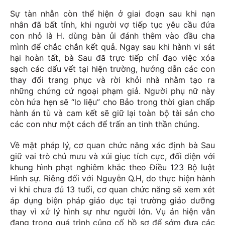
Sự tàn nhẫn còn thể hiện ở giai đoạn sau khi nạn
nhân đã bất tỉnh, khi người vợ tiếp tục yêu cầu đứa
con nhỏ là H. dùng bàn ủi đánh thêm vào đầu cha
mình để chắc chắn kết quả. Ngay sau khi hành vi sát
hại hoàn tất, bà Sau đã trực tiếp chỉ đạo việc xóa
sạch các dấu vết tại hiện trường, hướng dẫn các con
thay đổi trang phục và rời khỏi nhà nhằm tạo ra
những chứng cứ ngoại phạm giả. Người phụ nữ này
còn hứa hẹn sẽ “lo liệu” cho Bảo trong thời gian chấp
hành án tù và cam kết sẽ giữ lại toàn bộ tài sản cho
các con như một cách để trấn an tinh thần chúng.
Về mặt pháp lý, cơ quan chức năng xác định bà Sau
giữ vai trò chủ mưu và xúi giục tích cực, đối diện với
khung hình phạt nghiêm khắc theo Điều 123 Bộ luật
Hình sự. Riêng đối với Nguyễn Q.H, do thực hiện hành
vi khi chưa đủ 13 tuổi, cơ quan chức năng sẽ xem xét
áp dụng biện pháp giáo dục tại trường giáo dưỡng
thay vì xử lý hình sự như người lớn. Vụ án hiện vẫn
đang trong quá trình củng cố hồ sơ để sớm đưa các