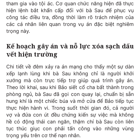
tham gia vào tội ác. Cơ quan chức năng hiện đã thực
hiện lệnh bắt khẩn cấp đối với bà Sau để phục vụ
công tác điều tra, đồng thời làm rõ trách nhiệm của
các cá nhân liên quan trong vụ án đặc biệt nghiêm
trọng này.
Kế hoạch gây án và nỗ lực xóa sạch dấu
vết hiện trường
Chi tiết về đêm xảy ra án mạng cho thấy một sự dàn
xếp lạnh lùng khi bà Sau không chỉ là người khởi
xướng mà còn trực tiếp trợ giúp quá trình gây án.
Theo lời khai, sau khi Bảo siết cổ cha bất thành trong
phòng ngủ, bà Sau đã gọi con quay lại, chuẩn bị sẵn
hung khí là một chiếc búa và mở cửa để Bảo tiếp tục
thực hiện hành vi. Trong suốt thời gian đó, cả người
vợ và đứa con út đều chứng kiến sự việc mà không
hề có động thái can ngăn, thậm chí bà Sau còn liên
tục thúc giục con phải tấn công vào những vùng
trọng yếu trên cơ thể nạn nhân.