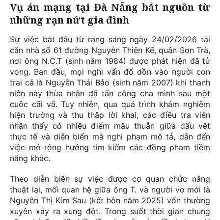
Vụ án mạng tại Đà Nẵng bắt nguồn từ
những rạn nứt gia đình
Sự việc bắt đầu từ rạng sáng ngày 24/02/2026 tại
căn nhà số 61 đường Nguyễn Thiện Kế, quận Sơn Trà,
nơi ông N.C.T (sinh năm 1984) được phát hiện đã tử
vong. Ban đầu, mọi nghi vấn đổ dồn vào người con
trai cả là Nguyễn Thái Bảo (sinh năm 2007) khi thanh
niên này thừa nhận đã tấn công cha mình sau một
cuộc cãi vã. Tuy nhiên, qua quá trình khám nghiệm
hiện trường và thu thập lời khai, các điều tra viên
nhận thấy có nhiều điểm mâu thuẫn giữa dấu vết
thực tế và diễn biến mà nghi phạm mô tả, dẫn đến
việc mở rộng hướng tìm kiếm các đồng phạm tiềm
năng khác.
Theo diễn biến sự việc được cơ quan chức năng
thuật lại, mối quan hệ giữa ông T. và người vợ mới là
Nguyễn Thị Kim Sau (kết hôn năm 2025) vốn thường
xuyên xảy ra xung đột. Trong suốt thời gian chung