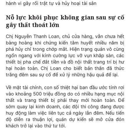
hành vi gây rối trật tự và hủy hoại tài sản
Nỗ lực khôi phục không gian sau sự cố
gây thất thoát lớn
Chị Nguyễn Thanh Loan, chủ cửa hàng, vẫn chưa hết
bàng hoàng khi chứng kiến tâm huyết nhiều năm bị
phá hủy chỉ trong chớp mắt. Hiện trạng quán vô cùng
ngổn ngang với kính cường lực vỡ vụn khắp sàn, các
thiết bị pha chế đắt tiền và đồ nội thất trang trí bị hư
hại hoàn toàn. Chị Loan cho biết bản thân đã thức
trắng đêm sau sự cố để xử lý những hậu quả để lại.
Về mặt tài chính, con số thiệt hại ban đầu ước tính rơi
vào khoảng 500 triệu đồng do có nhiều hạng mục nội
thất và trang thiết bị phải thay mới hoàn toàn. Để
sớm quay lại kinh doanh, các đội thi công đang được
huy động làm việc liên tục cả ngày lẫn đêm. Nếu tiến
độ diễn ra thuận lợi, quán dự kiến sẽ mở cửa đón
khách trở lại vào thứ tư tới.