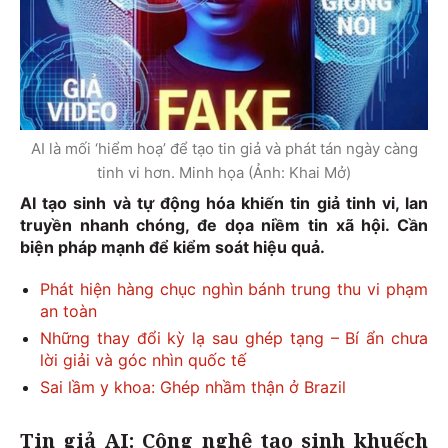
AI là mối ‘hiểm hoạ’ để tạo tin giả và phát tán ngày càng
tinh vi hơn. Minh họa (Ảnh: Khai Mở)
AI tạo sinh và tự động hóa khiến tin giả tinh vi, lan
truyền nhanh chóng, đe dọa niềm tin xã hội. Cần
biện pháp mạnh để kiểm soát hiệu quả.
Phát hiện hàng chục nghìn bánh trung thu vi phạm
an toàn
Những thay đổi kỳ lạ sau ghép tạng – Bí ẩn chưa
lời giải và góc nhìn quốc tế
Sai lầm y khoa: Ghép nhầm thận ở Brazil
Tin giả AI: Công nghệ tạo sinh khuếch