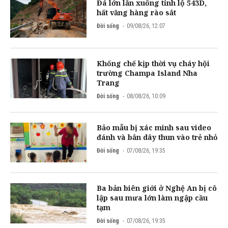
Đá lớn lăn xuống tỉnh lộ 543D,
hất văng hàng rào sắt
Đời sống
09/08/26, 12:07
Khống chế kịp thời vụ cháy hội
trường Champa Island Nha
Trang
Đời sống
08/08/26, 10:09
Bảo mẫu bị xác minh sau video
đánh và bắn dây thun vào trẻ nhỏ
Đời sống
07/08/26, 19:35
Ba bản biên giới ở Nghệ An bị cô
lập sau mưa lớn làm ngập cầu
tạm
Đời sống
07/08/26, 19:35