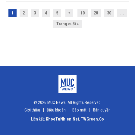
1
2
3
4
5
»
10
20
30
...
Trang cuối »
© 2026 MUC News. All Rights Reserved.
Giới thiệu
Điều khoản
Bảo mật
Bản quyền
Liên kết:
KhoeTuNhien.Net
,
TWGreen.Co