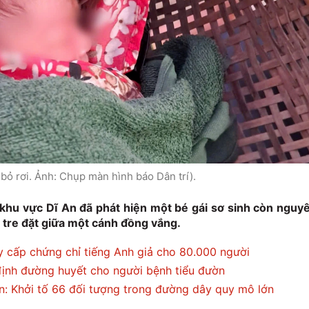
 bỏ rơi. Ảnh: Chụp màn hình báo Dân trí).
 khu vực Dĩ An đã phát hiện một bé gái sơ sinh còn nguy
ổ tre đặt giữa một cánh đồng vắng.
y cấp chứng chỉ tiếng Anh giả cho 80.000 người
 định đường huyết cho người bệnh tiểu đườn
: Khởi tố 66 đối tượng trong đường dây quy mô lớn