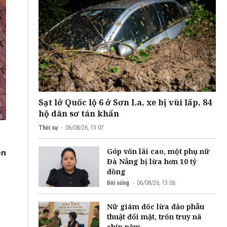
Sạt lở Quốc lộ 6 ở Sơn La, xe bị vùi lấp, 84
hộ dân sơ tán khẩn
Thời sự
06/08/26, 13:07
Góp vốn lãi cao, một phụ nữ
ên
Đà Nẵng bị lừa hơn 10 tỷ
đồng
Đời sống
06/08/26, 13:06
Nữ giám đốc lừa đảo phẫu
thuật đổi mặt, trốn truy nã
chín năm