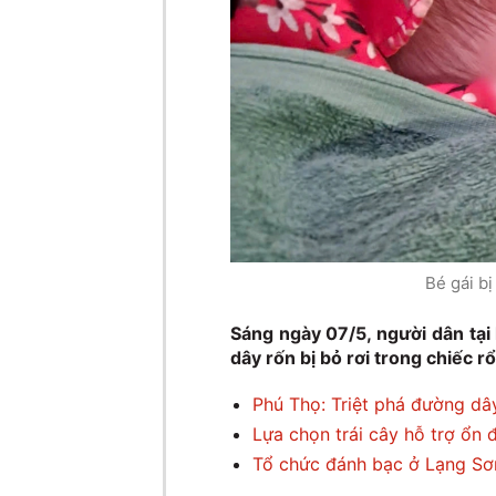
Bé gái bị
Sáng ngày 07/5, người dân tại
dây rốn bị bỏ rơi trong chiếc r
Phú Thọ: Triệt phá đường dâ
Lựa chọn trái cây hỗ trợ ổn
Tổ chức đánh bạc ở Lạng Sơn