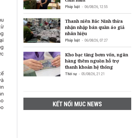
Pháp luật
06/08/26, 12:55
hu
Thanh niên Bắc Ninh thừa
từ
nhận nhập bán quần áo giả
ng
nhãn hiệu
ại
Pháp luật
06/08/26, 07:27
ng
ức
Kho bạc tăng bơm vốn, ngân
hàng thêm nguồn hỗ trợ
thanh khoản hệ thống
tế
Thời sự
05/08/26, 21:21
và
ên
ận
ao
KẾT NỐI MUC NEWS
eo