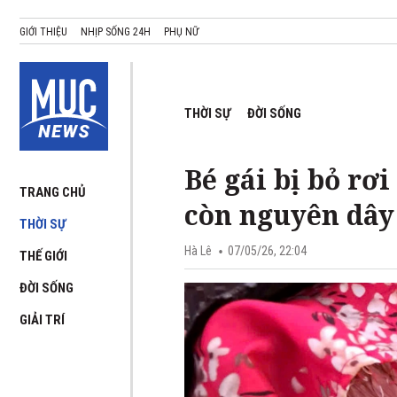
GIỚI THIỆU
NHỊP SỐNG 24H
PHỤ NỮ
THỜI SỰ
ĐỜI SỐNG
Bé gái bị bỏ rơ
TRANG CHỦ
còn nguyên dây
THỜI SỰ
Hà Lê
07/05/26, 22:04
THẾ GIỚI
ĐỜI SỐNG
GIẢI TRÍ