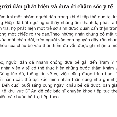
gười dân phát hiện và đưa đi chăm sóc y tế
ớm khi một nhóm người dân trong khi đi tập thể dục tại k
g Hiệp đã bất ngờ nghe thấy những âm thanh lạ phát ra 
ểm tra, họ phát hiện một trẻ sơ sinh được quấn cẩn thận tro
rong một chiếc rổ tre đan.Theo những nhân chứng có mặt t
 vừa mới chào đời, trên người vẫn còn nguyên dây rốn như
 khỏe của cháu bé vào thời điểm đó vẫn được ghi nhận ở m
iệc, người dân đã nhanh chóng đưa bé gái đến Trạm Y 
nhân viên y tế có thể thực hiện những bước thăm khám 
ùng lúc đó, thông tin về vụ việc cũng được trình báo l
ến hành các thủ tục xác minh nhân thân cũng như ghi nh
ự. Đến cuối buổi sáng cùng ngày, cháu bé đã được bàn gi
tế khu vực Dĩ An để các bác sĩ chuyên khoa tiếp tục th
hiện các bước hỗ trợ tiếp theo.