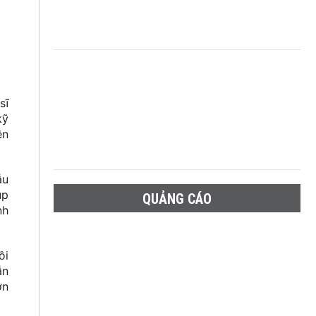
sĩ
kỹ
ện
ẫu
úp
QUẢNG CÁO
nh
ồi
ẫn
ớn