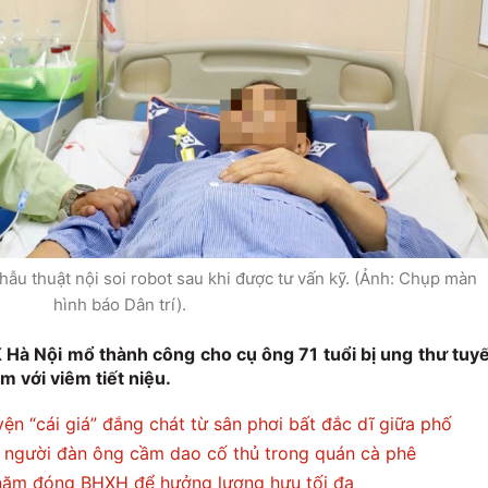
ẫu thuật nội soi robot sau khi được tư vấn kỹ. (Ảnh: Chụp màn
hình báo Dân trí).
K Hà Nội mổ thành công cho cụ ông 71 tuổi bị ung thư tuy
m với viêm tiết niệu.
n “cái giá” đắng chát từ sân phơi bất đắc dĩ giữa phố
g người đàn ông cầm dao cố thủ trong quán cà phê
 năm đóng BHXH để hưởng lương hưu tối đa