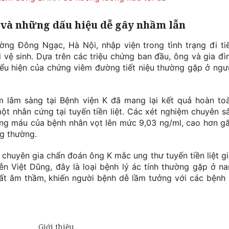
t và những dấu hiệu dễ gây nhầm lẫn
ường Đông Ngạc, Hà Nội, nhập viện trong tình trạng đi ti
 vệ sinh. Dựa trên các triệu chứng ban đầu, ông và gia đì
iểu hiện của chứng viêm đường tiết niệu thường gặp ở ngư
m lâm sàng tại Bệnh viện K đã mang lại kết quả hoàn to
một nhân cứng tại tuyến tiền liệt. Các xét nghiệm chuyên s
ong máu của bệnh nhân vọt lên mức 9,03 ng/ml, cao hơn g
g thường.
c chuyên gia chẩn đoán ông K mắc ung thư tuyến tiền liệt gi
n Việt Dũng, đây là loại bệnh lý ác tính thường gặp ở n
n rất âm thầm, khiến người bệnh dễ lầm tưởng với các bệnh 