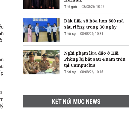
Thế giới
08/08/26, 10:57
Đắk Lắk số hóa hơn 600 mã
ểu
sầu riêng trong 30 ngày
nh
Thời sự
08/08/26, 10:31
ời
Nghi phạm lừa đảo ở Hải
Phòng bị bắt sau 4 năm trốn
àn
tại Campuchia
âu
Thời sự
08/08/26, 10:15
ấp
ai
am
KẾT NỐI MUC NEWS
lý