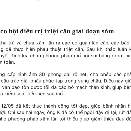
ơ hội điều trị triệt căn giai đoạn sớm
hu trú và chưa xâm lấn ra các cơ quan lân cận, các bác 
g để thực hiện phẫu thuật triệt căn. Sau khi thảo luận 
quyết định lựa chọn phương pháp mổ nội soi bằng robot hi
n toàn.
ng cấp hình ảnh 3D phóng đại rõ nét, cho phép các ph
c cấu trúc giải phẫu phức tạp trong vùng chậu. Điều này gi
khi vẫn bảo tồn được tối đa các bó mạch thần kinh, giúp bệ
và kiểm soát tiểu tiện sau mổ.
 12/05 đã kết thúc thành công tốt đẹp, giúp bệnh nhân h
. Chỉ sau hai ngày, ông K đã có thể ngồi dậy đi lại, rút d
nhờ phương pháp xâm lấn tối thiểu giúp giảm thiểu đau đ