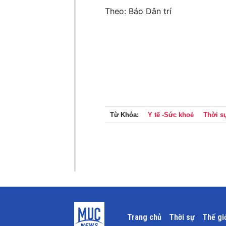
Theo: Báo Dân trí
Từ Khóa:
Y tế -Sức khoẻ
Thời s
Trang chủ
Thời sự
Thế gi