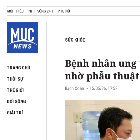
GIỚI THIỆU
NHỊP SỐNG 24H
PHỤ NỮ
SỨC KHỎE
Bệnh nhân ung t
TRANG CHỦ
nhờ phẫu thuật 
THỜI SỰ
Bạch Xoan
15/05/26, 17:52
THẾ GIỚI
ĐỜI SỐNG
GIẢI TRÍ