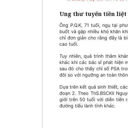
Ung thư tuyến tiền liệ
Ông P.Q.K, 71 tuổi, ngụ tại ph
buốt và gặp nhiều khó khăn khi
chỉ đơn giản cho rằng đây là b
cao tuổi.
Tuy nhiên, quá trình thăm khá
khác khi các bác sĩ phát hiện 
sau đó cho thấy chỉ số PSA tr
đôi so với ngưỡng an toàn thôn
Dựa trên kết quả sinh thiết, cá
đoạn 2. Theo ThS.BSCKII Nguyễ
giới trên 50 tuổi với diễn tiế
đường tiểu lành tính khác.