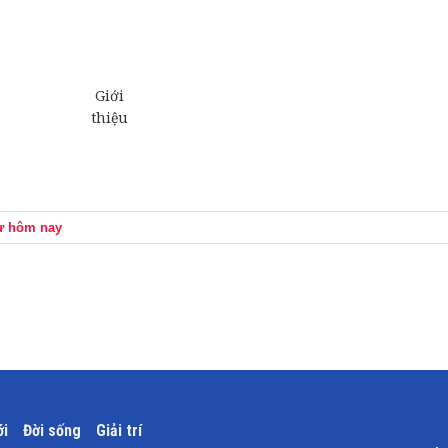
ự hôm nay
ới
Đời sống
Giải trí