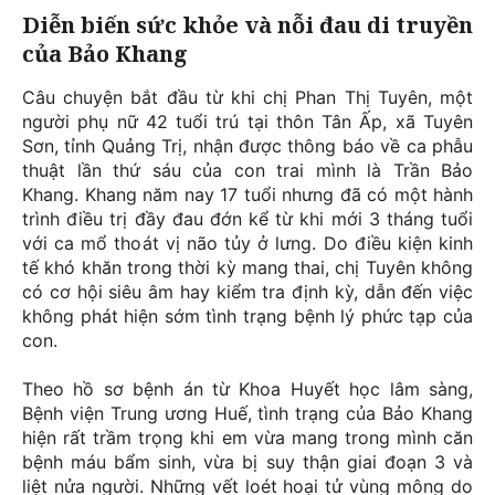
Diễn biến sức khỏe và nỗi đau di truyền
của Bảo Khang
Câu chuyện bắt đầu từ khi chị Phan Thị Tuyên, một
người phụ nữ 42 tuổi trú tại thôn Tân Ấp, xã Tuyên
Sơn, tỉnh Quảng Trị, nhận được thông báo về ca phẫu
thuật lần thứ sáu của con trai mình là Trần Bảo
Khang. Khang năm nay 17 tuổi nhưng đã có một hành
trình điều trị đầy đau đớn kể từ khi mới 3 tháng tuổi
với ca mổ thoát vị não tủy ở lưng. Do điều kiện kinh
tế khó khăn trong thời kỳ mang thai, chị Tuyên không
có cơ hội siêu âm hay kiểm tra định kỳ, dẫn đến việc
không phát hiện sớm tình trạng bệnh lý phức tạp của
con.
Theo hồ sơ bệnh án từ Khoa Huyết học lâm sàng,
Bệnh viện Trung ương Huế, tình trạng của Bảo Khang
hiện rất trầm trọng khi em vừa mang trong mình căn
bệnh máu bẩm sinh, vừa bị suy thận giai đoạn 3 và
liệt nửa người. Những vết loét hoại tử vùng mông do