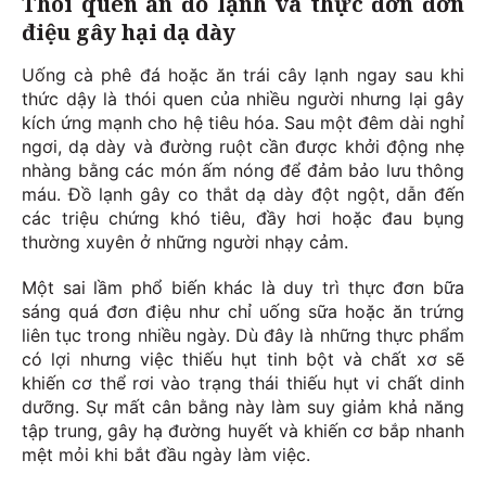
Thói quen ăn đồ lạnh và thực đơn đơn
điệu gây hại dạ dày
Uống cà phê đá hoặc ăn trái cây lạnh ngay sau khi
thức dậy là thói quen của nhiều người nhưng lại gây
kích ứng mạnh cho hệ tiêu hóa. Sau một đêm dài nghỉ
ngơi, dạ dày và đường ruột cần được khởi động nhẹ
nhàng bằng các món ấm nóng để đảm bảo lưu thông
máu. Đồ lạnh gây co thắt dạ dày đột ngột, dẫn đến
các triệu chứng khó tiêu, đầy hơi hoặc đau bụng
thường xuyên ở những người nhạy cảm.
Một sai lầm phổ biến khác là duy trì thực đơn bữa
sáng quá đơn điệu như chỉ uống sữa hoặc ăn trứng
liên tục trong nhiều ngày. Dù đây là những thực phẩm
có lợi nhưng việc thiếu hụt tinh bột và chất xơ sẽ
khiến cơ thể rơi vào trạng thái thiếu hụt vi chất dinh
dưỡng. Sự mất cân bằng này làm suy giảm khả năng
tập trung, gây hạ đường huyết và khiến cơ bắp nhanh
mệt mỏi khi bắt đầu ngày làm việc.