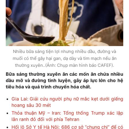
Nhiều bữa sáng tiện lợi nhưng nhiều dầu, đường và
muối có thể gây hại gan, dạ dày và tim mạch nếu ăn
thường xuyên..(Ảnh: Chụp màn hình báo CAFEF).
Bữa sáng thường xuyên ăn các mốn ăn chứa nhiều
dầu mỡ và đường tinh luyện, gây áp lực lớn cho hệ
tiêu hóa và quá trình chuyển hóa chất.
Gia Lai: Giải cứu người phụ nữ mắc kẹt dưới giếng
hoang sâu 30 mét
Thỏa thuận Mỹ – Iran: Tổng thống Trump xác lập
lằn ranh đỏ đối với phía Tehran
Hối lộ Sở Y tế Hà Nội: 686 cơ sở “chung chi” để có