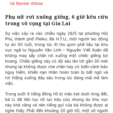
tại Bandar Abbas
Phụ nữ rơi xuống giếng, 6 giờ kêu cứu
trong vô vọng tại Gia Lai
Sự việc xảy ra vào chiều ngày 28/5 tại phường Hội
Phú, thành phố Pleiku. Bà H.T.U., một người lao động
tự do 50 tuổi, trong lúc đi thu gom phế liệu tại khu
vực ngã tư Nguyễn Văn Linh – Nguyễn Viết Xuân đã
không may sẩy chân rơi xuống một chiếc giếng bỏ
hoang. Chiếc giếng này có độ sâu lên tới gần 30 mét
nhưng lại không được che chắn hay có biển cảnh báo
nguy hiểm, khiến nạn nhân hoàn toàn bị bất ngờ và
rơi thẳng xuống đáy sâu trong lúc đang mải mê làm
việc.
Trong suốt 6 tiếng đồng hồ bị mắc kẹt dưới lòng đất,
bà U. đã liên tục nỗ lực kêu cứu nhưng do khu vực
này khá vắng vẻ nên tiếng gọi của bà không được ai
nghe thấy. Phải đến khoảng 20 giờ tối, một số người