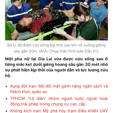
Bà U. đã được cứu sống kịp thời sau khi rơi xuống giếng
sâu gần 30m. (Ảnh: Chụp màn hình báo Dân trí).
Một phụ nữ tại Gia Lai vừa được cứu sống sau 6
tiếng mắc kẹt dưới giếng hoang sâu gần 30 mét nhờ
sự phát hiện kịp thời của người dân và lực lượng cứu
hộ.
Xung đột Iran: Mỹ đối mặt gánh nặng ngân sách và
thách thức quân sự
TPHCM: “Lộ diện” nhóm người nước ngoài hoạt
động trái phép trong chung cư cao cấp
Không kích Iran: Mỹ phá hủy trạm điều khiển UAV