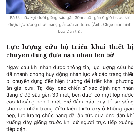
Bà U. mắc kẹt dưới giếng sâu gần 30m suốt gần 6 giờ trước khi
được lực lượng chức năng giải cứu an toàn. (Ảnh: Chụp màn hình
báo Dân trí).
Lực lượng cứu hộ triển khai thiết bị
chuyên dụng đưa nạn nhân lên bờ
Ngay sau khi nhận được thông tin, lực lượng cứu hộ
đã nhanh chóng huy động nhân lực và các trang thiết
bị chuyên dụng đến hiện trường để triển khai phương
án giải cứu. Tại đây, các chiến sĩ xác định nạn nhân
đang ở độ sâu gần 30 mét, bên dưới có một lớp nước
cao khoảng hơn 1 mét. Để đảm bảo duy trì sự sống
cho nạn nhân trong điều kiện thiếu oxy ở không gian
hẹp, lực lượng chức năng đã lập tức đưa ống dẫn khí
xuống đáy giếng trước khi cử người trực tiếp xuống
tiếp cận.