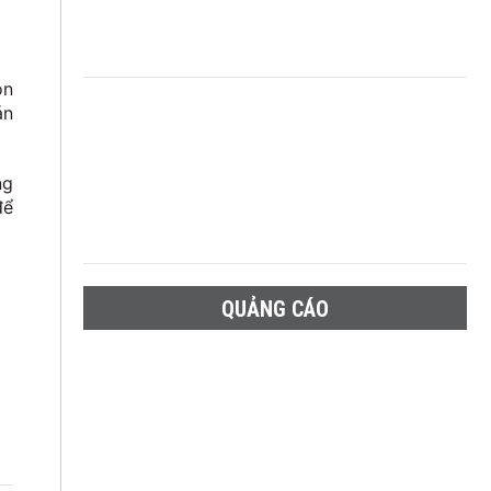
òn
án
ng
để
QUẢNG CÁO