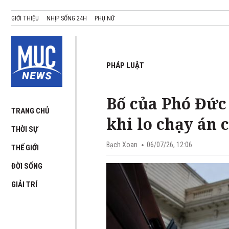
GIỚI THIỆU
NHỊP SỐNG 24H
PHỤ NỮ
PHÁP LUẬT
Bố của Phó Đức 
TRANG CHỦ
khi lo chạy án 
THỜI SỰ
Bạch Xoan
06/07/26, 12:06
THẾ GIỚI
ĐỜI SỐNG
GIẢI TRÍ