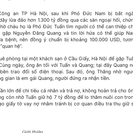
 Công an TP Hà Nội, sau khi Phó Đức Nam bị bắt ng
ây lừa đảo hơn 1.300 tỷ đồng qua các sàn ngoại hối, chứ
hờ cháu họ là Phó Đức Tuấn tìm người có thể can thiệp c
g gặp Nguyễn Đăng Quang và tin lời hứa có thể giúp N
ữa bệnh, nên đồng ý chuẩn bị khoảng 100.000 USD, tươ
“quan hệ”.
uê phòng tại một khách sạn ở Cầu Giấy, Hà Nội để gặp Tu
Cùng ngày, ông ăn tối với Tuấn và Quang; tại đây Quang n
 bên trao đổi số điện thoại. Sau đó, ông Thắng nhờ ngư
g gian là em gái Quang, người đứng ra nhận tiền.
n lớn để chi tiêu cá nhân và trả nợ, không hoàn trả cho ô
g còn nhờ Tuấn giữ hộ 7 tỷ đồng để lo thăm nuôi con tro
tạo giấy tờ vay nợ nhằm tránh bị cơ quan điều tra thu giữ 