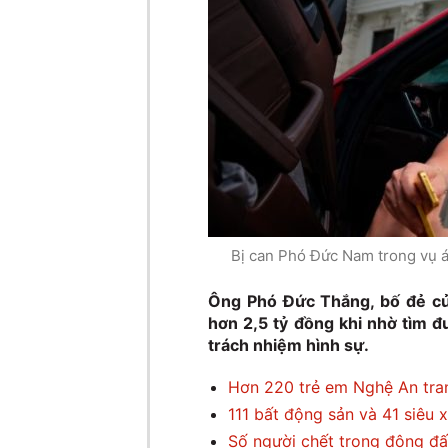
Bị can Phó Đức Nam trong vụ 
Ông Phó Đức Thắng, bố đẻ củ
hơn 2,5 tỷ đồng khi nhờ tìm 
trách nhiệm hình sự.
Hơn 220 trẻ em Nghệ An tran
111 bất động sản và 41 siêu x
Số người chết trong động đấ