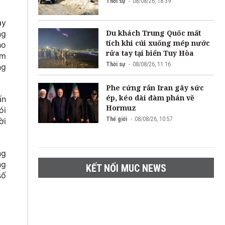
Thời sự
08/08/26, 18:39
ày
Du khách Trung Quốc mất
ng
tích khi cúi xuống mép nước
ho
rửa tay tại biển Tuy Hòa
am
Thời sự
08/08/26, 11:16
ng
Phe cứng rắn Iran gây sức
ép, kéo dài đàm phán về
ấn
Hormuz
ói
Thế giới
08/08/26, 10:57
ời
ng
ng
KẾT NỐI MUC NEWS
số