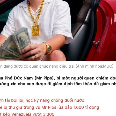
án đang được cơ quan chức năng điều tra. (Ảnh minh họa:MUC)
a Phó Đức Nam (Mr Pips), bị một người quen chiếm đo
đường xin cho con được đi giám định tâm thần để giảm n
h tài bơi lội, học kỹ năng chống đuối nước
e bị thu giữ trong vụ Mr Pips lừa đảo 1.600 tỉ đồng
t kép Venezuela vượt 3.300