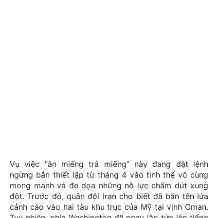
Vụ việc “ăn miếng trả miếng” này đang đặt lệnh
ngừng bắn thiết lập từ tháng 4 vào tình thế vô cùng
mong manh và đe dọa những nỗ lực chấm dứt xung
đột. Trước đó, quân đội Iran cho biết đã bắn tên lửa
cảnh cáo vào hai tàu khu trục của Mỹ tại vịnh Oman.
Tuy nhiên, phía Washington đã ngay lập tức lên tiếng