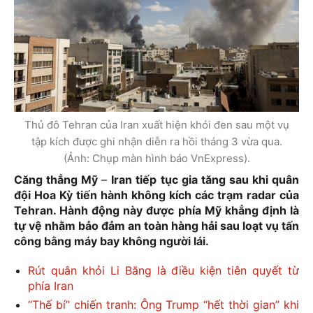
Thủ đô Tehran của Iran xuất hiện khói đen sau một vụ
tập kích được ghi nhận diễn ra hồi tháng 3 vừa qua.
(Ảnh: Chụp màn hình báo VnExpress).
Căng thẳng Mỹ
–
Iran tiếp tục gia tăng sau khi quân
đội Hoa Kỳ tiến hành không kích các trạm radar của
Tehran. Hành động này được phía Mỹ khẳng định là
tự vệ nhằm bảo đảm an toàn hàng hải sau loạt vụ tấn
công bằng máy bay không người lái.
Rút quân khỏi Li Băng là điều kiện tiên quyết từ
phía Iran
“Thế bí” chiến tranh: Ông Trump “hết thời gian” khi