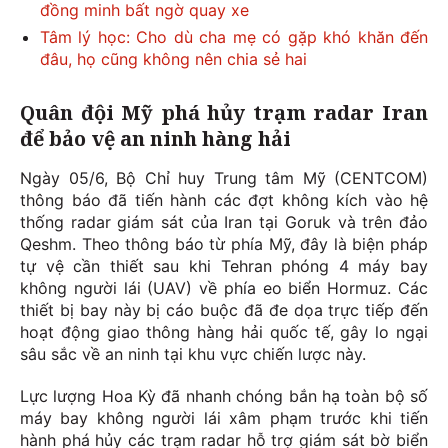
đồng minh bất ngờ quay xe
Tâm lý học: Cho dù cha mẹ có gặp khó khăn đến
đâu, họ cũng không nên chia sẻ hai
Quân đội Mỹ phá hủy trạm radar Iran
để bảo vệ an ninh hàng hải
Ngày 05/6, Bộ Chỉ huy Trung tâm Mỹ (CENTCOM)
thông báo đã tiến hành các đợt không kích vào hệ
thống radar giám sát của Iran tại Goruk và trên đảo
Qeshm. Theo thông báo từ phía Mỹ, đây là biện pháp
tự vệ cần thiết sau khi Tehran phóng 4 máy bay
không người lái (UAV) về phía eo biển Hormuz. Các
thiết bị bay này bị cáo buộc đã đe dọa trực tiếp đến
hoạt động giao thông hàng hải quốc tế, gây lo ngại
sâu sắc về an ninh tại khu vực chiến lược này.
Lực lượng Hoa Kỳ đã nhanh chóng bắn hạ toàn bộ số
máy bay không người lái xâm phạm trước khi tiến
hành phá hủy các trạm radar hỗ trợ giám sát bờ biển