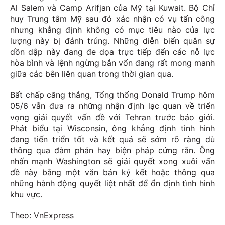
Al Salem và Camp Arifjan của Mỹ tại Kuwait. Bộ Chỉ
huy Trung tâm Mỹ sau đó xác nhận có vụ tấn công
nhưng khẳng định không có mục tiêu nào của lực
lượng này bị đánh trúng. Những diễn biến quân sự
dồn dập này đang đe dọa trực tiếp đến các nỗ lực
hòa bình và lệnh ngừng bắn vốn đang rất mong manh
giữa các bên liên quan trong thời gian qua.
Bất chấp căng thẳng, Tổng thống Donald Trump hôm
05/6 vẫn đưa ra những nhận định lạc quan về triển
vọng giải quyết vấn đề với Tehran trước báo giới.
Phát biểu tại Wisconsin, ông khẳng định tình hình
đang tiến triển tốt và kết quả sẽ sớm rõ ràng dù
thông qua đàm phán hay biện pháp cứng rắn. Ông
nhấn mạnh Washington sẽ giải quyết xong xuôi vấn
đề này bằng một văn bản ký kết hoặc thông qua
những hành động quyết liệt nhất để ổn định tình hình
khu vực.
Theo: VnExpress