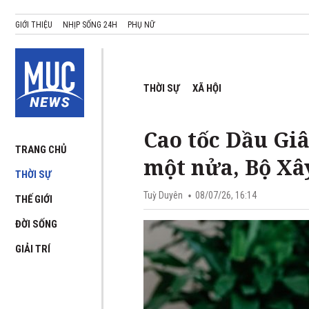
GIỚI THIỆU
NHỊP SỐNG 24H
PHỤ NỮ
THỜI SỰ
XÃ HỘI
Cao tốc Dầu Gi
TRANG CHỦ
một nửa, Bộ Xâ
THỜI SỰ
Tuỳ Duyên
08/07/26, 16:14
THẾ GIỚI
ĐỜI SỐNG
GIẢI TRÍ