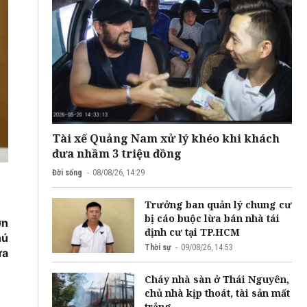
Tài xế Quảng Nam xử lý khéo khi khách
đưa nhầm 3 triệu đồng
Đời sống
08/08/26, 14:29
h
Trưởng ban quản lý chung cư
bị cáo buộc lừa bán nhà tái
ơn
định cư tại TP.HCM
hú
Thời sự
09/08/26, 14:53
ưa
Cháy nhà sàn ở Thái Nguyên,
chủ nhà kịp thoát, tài sản mất
trắng