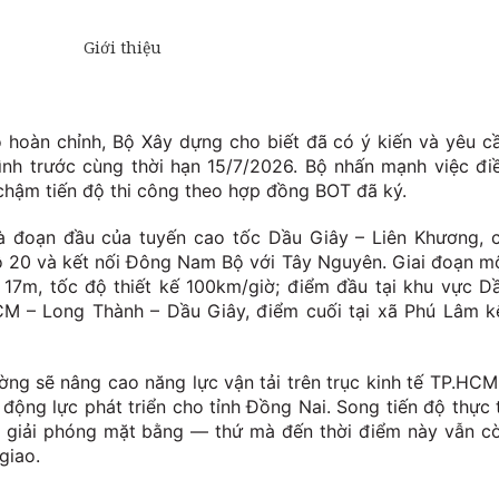
 hoàn chỉnh, Bộ Xây dựng cho biết đã có ý kiến và yêu c
rình trước cùng thời hạn 15/7/2026. Bộ nhấn mạnh việc đi
hậm tiến độ thi công theo hợp đồng BOT đã ký.
à đoạn đầu của tuyến cao tốc Dầu Giây – Liên Khương, 
ộ 20 và kết nối Đông Nam Bộ với Tây Nguyên. Giai đoạn m
17m, tốc độ thiết kế 100km/giờ; điểm đầu tại khu vực D
CM – Long Thành – Dầu Giây, điểm cuối tại xã Phú Lâm k
ờng sẽ nâng cao năng lực vận tải trên trục kinh tế TP.HCM
động lực phát triển cho tỉnh Đồng Nai. Song tiến độ thực 
ộ giải phóng mặt bằng — thứ mà đến thời điểm này vẫn c
giao.