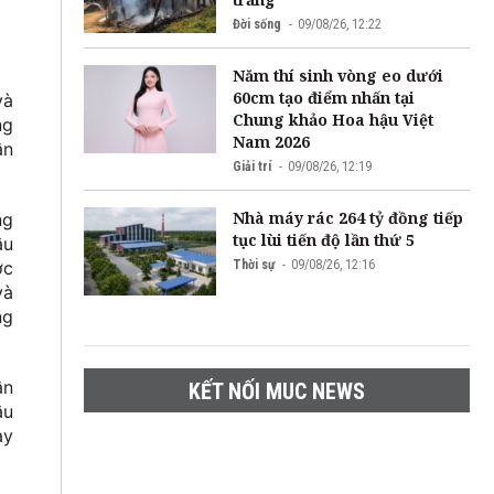
Đời sống
09/08/26, 12:22
Năm thí sinh vòng eo dưới
60cm tạo điểm nhấn tại
và
Chung khảo Hoa hậu Việt
ng
Nam 2026
ân
Giải trí
09/08/26, 12:19
Nhà máy rác 264 tỷ đồng tiếp
ng
tục lùi tiến độ lần thứ 5
ầu
Thời sự
09/08/26, 12:16
ớc
và
ng
ân
KẾT NỐI MUC NEWS
ầu
ay