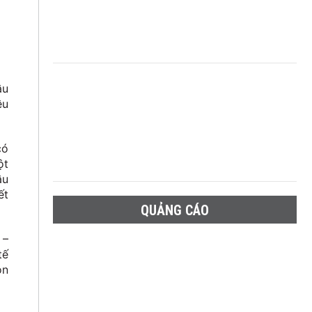
ầu
ều
có
ột
ầu
ết
QUẢNG CÁO
 –
tế
òn