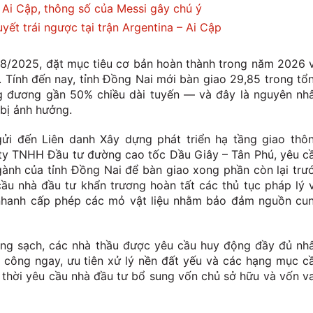
Ai Cập, thông số của Messi gây chú ý
yết trái ngược tại trận Argentina – Ai Cập
8/2025, đặt mục tiêu cơ bản hoàn thành trong năm 2026 
 Tính đến nay, tỉnh Đồng Nai mới bàn giao 29,85 trong tổ
 đương gần 50% chiều dài tuyến — và đây là nguyên nh
 bị ảnh hưởng.
i đến Liên danh Xây dựng phát triển hạ tầng giao thô
ty TNHH Đầu tư đường cao tốc Dầu Giây – Tân Phú, yêu c
gành của tỉnh Đồng Nai để bàn giao xong phần còn lại trư
ầu nhà đầu tư khẩn trương hoàn tất các thủ tục pháp lý 
nhanh cấp phép các mỏ vật liệu nhằm bảo đảm nguồn cu
ng sạch, các nhà thầu được yêu cầu huy động đầy đủ nh
i công ngay, ưu tiên xử lý nền đất yếu và các hạng mục c
thời yêu cầu nhà đầu tư bổ sung vốn chủ sở hữu và vốn v