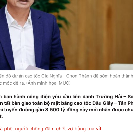
iến độ dự án cao tốc Gia Nghĩa - Chơn Thành để sớm hoàn thàn
c mốc đề ra. (Ảnh minh họa: MUC)
ban hành công điện yêu cầu liên danh Trường Hải – S
n tất bàn giao toàn bộ mặt bằng cao tốc Dầu Giây – Tân P
khi tuyến đường gần 8.500 tỷ đồng này mới nhận được ch
t.
cà phê, người chồng đâm chết vợ bằng tua vít