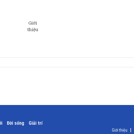
ới
Đời sống
Giải trí
Giới thiệu