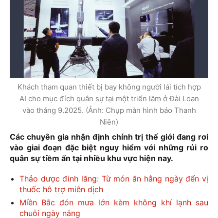
Khách tham quan thiết bị bay không người lái tích hợp
AI cho mục đích quân sự tại một triển lãm ở Đài Loan
vào tháng 9.2025. (Ảnh: Chụp màn hình báo Thanh
Niên)
Các chuyên gia nhận định chính trị thế giới đang rơi
vào giai đoạn đặc biệt nguy hiểm với những rủi ro
quân sự tiềm ẩn tại nhiều khu vực hiện nay.
Thảo dược đinh lăng: Từ món ăn hằng ngày đến vị
thuốc hỗ trợ miễn dịch
Miền Bắc đón mưa lớn kèm không khí lạnh sau
chuỗi ngày nắng