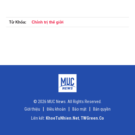
Từ Khóa:
Chính trị thế giời
© 2026 MUC News. All Rights Reserved.
Giới thiệu
Điều khoản
Bảo mật
Bản quyền
Liên kết:
KhoeTuNhien.Net
,
TWGreen.Co