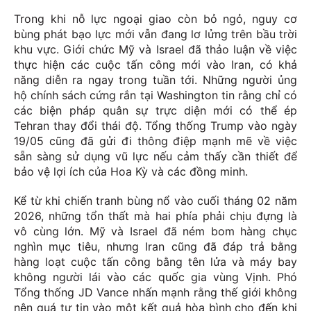
Trong khi nỗ lực ngoại giao còn bỏ ngỏ, nguy cơ
bùng phát bạo lực mới vẫn đang lơ lửng trên bầu trời
khu vực. Giới chức Mỹ và Israel đã thảo luận về việc
thực hiện các cuộc tấn công mới vào Iran, có khả
năng diễn ra ngay trong tuần tới. Những người ủng
hộ chính sách cứng rắn tại Washington tin rằng chỉ có
các biện pháp quân sự trực diện mới có thể ép
Tehran thay đổi thái độ. Tổng thống Trump vào ngày
19/05 cũng đã gửi đi thông điệp mạnh mẽ về việc
sẵn sàng sử dụng vũ lực nếu cảm thấy cần thiết để
bảo vệ lợi ích của Hoa Kỳ và các đồng minh.
Kể từ khi chiến tranh bùng nổ vào cuối tháng 02 năm
2026, những tổn thất mà hai phía phải chịu đựng là
vô cùng lớn. Mỹ và Israel đã ném bom hàng chục
nghìn mục tiêu, nhưng Iran cũng đã đáp trả bằng
hàng loạt cuộc tấn công bằng tên lửa và máy bay
không người lái vào các quốc gia vùng Vịnh. Phó
Tổng thống JD Vance nhấn mạnh rằng thế giới không
nên quá tự tin vào một kết quả hòa bình cho đến khi