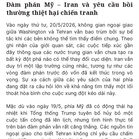
Đàm phán Mỹ – Iran và yêu cầu bồi
thường thiệt hại chiến tranh
Vào ngày thứ tư, 20/5/2026, không gian ngoại giao
giữa Washington và Tehran vẫn bao trùm bởi sự bế
tắc khi các bên không thể tìm thấy điểm chung. Theo
ghi nhận của giới quan sát, các cuộc tiếp xúc gần
đây thông qua các nước trung gian vẫn chưa tạo ra
bất kỳ đột phá nào có thể thay đổi cục diện. Iran vẫn
duy trì một lập trường cứng nhắc, tương tự như các
vòng đàm phán trước đó vốn đã kết thúc trong vô
vọng. Sự xa cách giữa các yêu sách của hai phía
đang đặt ra câu hỏi lớn về khả năng tìm thấy một lối
thoát hòa bình cho cuộc xung đột kéo dài này.
Mặc dù vào ngày 19/5, phía Mỹ đã có động thái hạ
nhiệt khi Tổng thống Trump tuyên bố hủy bỏ một
cuộc tấn công đã lên lịch, nhưng tình hình thực tế
trên bàn đàm phán vẫn rất căng thẳng. Các nguồn tin
ngoại giao cho biết Tehran không chỉ yêu cầu chấm