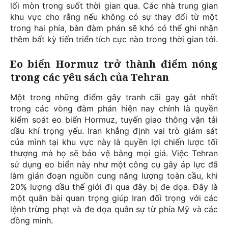
lối mòn trong suốt thời gian qua. Các nhà trung gian
khu vực cho rằng nếu không có sự thay đổi từ một
trong hai phía, bàn đàm phán sẽ khó có thể ghi nhận
thêm bất kỳ tiến triển tích cực nào trong thời gian tới.
Eo biển Hormuz trở thành điểm nóng
trong các yêu sách của Tehran
Một trong những điểm gây tranh cãi gay gắt nhất
trong các vòng đàm phán hiện nay chính là quyền
kiểm soát eo biển Hormuz, tuyến giao thông vận tải
dầu khí trọng yếu. Iran khẳng định vai trò giám sát
của mình tại khu vực này là quyền lợi chiến lược tối
thượng mà họ sẽ bảo vệ bằng mọi giá. Việc Tehran
sử dụng eo biển này như một công cụ gây áp lực đã
làm gián đoạn nguồn cung năng lượng toàn cầu, khi
20% lượng dầu thế giới đi qua đây bị đe dọa. Đây là
một quân bài quan trọng giúp Iran đối trọng với các
lệnh trừng phạt và đe dọa quân sự từ phía Mỹ và các
đồng minh.