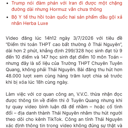
Trump nói đàm phán với Iran đi được một chặng
đường dài nhưng Hormuz vẫn chưa thông
Bộ Y tế thu hồi toàn quốc hai sản phẩm dầu gội xả
nhãn Herba Luxe
Video đăng lúc 14h12 ngày 3/7/2026 với tiêu đề
“Điểm thi toán THPT cao bất thường ở Thái Nguyên”,
dài hơn 2 phút, khẳng định 299/328 học sinh đạt từ 9
đến 10 điểm và 147 học sinh đạt điểm 10 môn Toán –
nhưng đây là số liệu của Trường THPT Chuyên Tuyên
Quang, không phải Thái Nguyên. Bài đăng thu hút hơn
48.000 lượt xem cùng hàng trăm lượt chia sẻ trước
khi bị xóa lúc 18h cùng ngày.
Làm việc với cơ quan công an, V.V.C. thừa nhận đọc
được thông tin về điểm thi ở Tuyên Quang nhưng khi
tự quay video bình luận đã để nhầm – hoặc cố tình
đổi – địa danh thành Thái Nguyên nhằm thu hút người
theo dõi cho kênh TikTok. Công an tỉnh Thái Nguyên
xác định thông tin trong video không đúng sự thật và