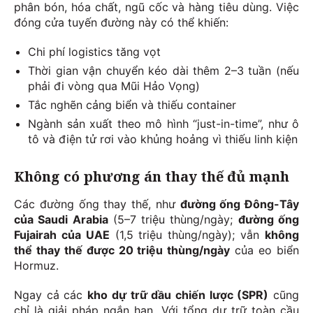
phân bón, hóa chất, ngũ cốc và hàng tiêu dùng. Việc
đóng cửa tuyến đường này có thể khiến:
Chi phí logistics tăng vọt
Thời gian vận chuyển kéo dài thêm 2–3 tuần (nếu
phải đi vòng qua Mũi Hảo Vọng)
Tắc nghẽn cảng biển và thiếu container
Ngành sản xuất theo mô hình “just-in-time”, như ô
tô và điện tử rơi vào khủng hoảng vì thiếu linh kiện
Không có phương án thay thế đủ mạnh
Các đường ống thay thế, như
đường ống Đông-Tây
của Saudi Arabia
(5–7 triệu thùng/ngày;
đường ống
Fujairah của UAE
(1,5 triệu thùng/ngày); vẫn
không
thể thay thế được 20 triệu thùng/ngày
của eo biển
Hormuz.
Ngay cả các
kho dự trữ dầu chiến lược (SPR)
cũng
chỉ là giải pháp ngắn hạn. Với tổng dự trữ toàn cầu