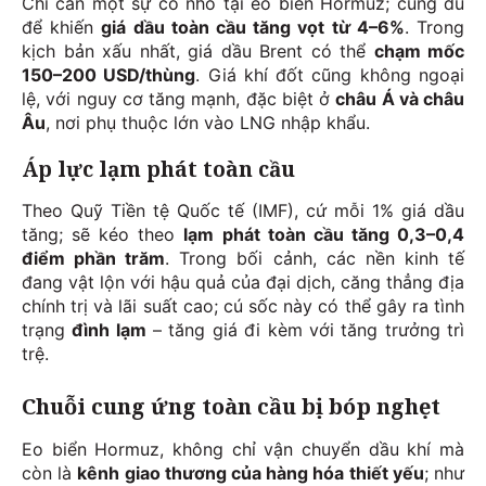
Chỉ cần một sự cố nhỏ tại eo biển Hormuz; cũng đủ
để khiến
giá dầu toàn cầu tăng vọt từ 4–6%
. Trong
kịch bản xấu nhất, giá dầu Brent có thể
chạm mốc
150–200 USD/thùng
. Giá khí đốt cũng không ngoại
lệ, với nguy cơ tăng mạnh, đặc biệt ở
châu Á và châu
Âu
, nơi phụ thuộc lớn vào LNG nhập khẩu.
Áp lực lạm phát toàn cầu
Theo Quỹ Tiền tệ Quốc tế (IMF), cứ mỗi 1% giá dầu
tăng; sẽ kéo theo
lạm phát toàn cầu tăng 0,3–0,4
điểm phần trăm
. Trong bối cảnh, các nền kinh tế
đang vật lộn với hậu quả của đại dịch, căng thẳng địa
chính trị và lãi suất cao; cú sốc này có thể gây ra tình
trạng
đình lạm
– tăng giá đi kèm với tăng trưởng trì
trệ.
Chuỗi cung ứng toàn cầu bị bóp nghẹt
Eo biển Hormuz, không chỉ vận chuyển dầu khí mà
còn là
kênh giao thương của hàng hóa thiết yếu
; như