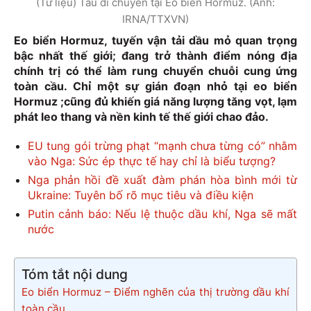
(Tư liệu) Tàu di chuyển tại Eo biển Hormuz. (Ảnh:
IRNA/TTXVN)
Eo biển Hormuz, tuyến vận tải dầu mỏ quan trọng
bậc nhất thế giới; đang trở thành điểm nóng địa
chính trị có thể làm rung chuyển chuỗi cung ứng
toàn cầu. Chỉ một sự gián đoạn nhỏ tại eo biển
Hormuz ;cũng đủ khiến giá năng lượng tăng vọt, lạm
phát leo thang và nền kinh tế thế giới chao đảo.
EU tung gói trừng phạt “mạnh chưa từng có” nhằm
vào Nga: Sức ép thực tế hay chỉ là biểu tượng?
Nga phản hồi đề xuất đàm phán hòa bình mới từ
Ukraine: Tuyên bố rõ mục tiêu và điều kiện
Putin cảnh báo: Nếu lệ thuộc dầu khí, Nga sẽ mất
nước
Tóm tắt nội dung
Eo biển Hormuz – Điểm nghẽn của thị trường dầu khí
toàn cầu