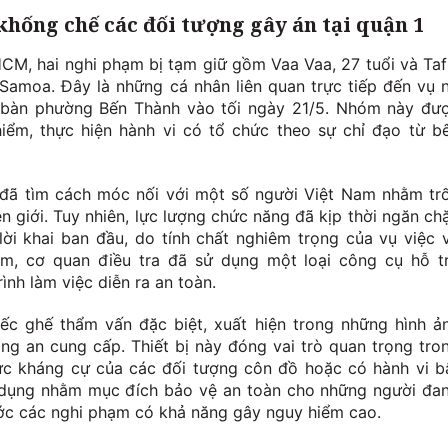
khống chế các đối tượng gây án tại quận 1
CM, hai nghi phạm bị tạm giữ gồm Vaa Vaa, 27 tuổi và Taf
 Samoa. Đây là những cá nhân liên quan trực tiếp đến vụ 
ịa bàn phường Bến Thành vào tối ngày 21/5. Nhóm này đư
iểm, thực hiện hành vi có tổ chức theo sự chỉ đạo từ b
 đã tìm cách móc nối với một số người Việt Nam nhằm tr
giới. Tuy nhiên, lực lượng chức năng đã kịp thời ngăn ch
 lời khai ban đầu, do tính chất nghiêm trọng của vụ việc 
ạm, cơ quan điều tra đã sử dụng một loại công cụ hỗ t
nh làm việc diễn ra an toàn.
ếc ghế thẩm vấn đặc biệt, xuất hiện trong những hình ả
ng an cung cấp. Thiết bị này đóng vai trò quan trọng tro
ức kháng cự của các đối tượng côn đồ hoặc có hành vi b
 dụng nhằm mục đích bảo vệ an toàn cho những người đa
ước các nghi phạm có khả năng gây nguy hiểm cao.