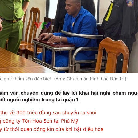
c ghế thẩm vấn đặc biệt. (Ảnh: Chụp màn hình báo Dân trí).
m vấn chuyên dụng để lấy lời khai hai nghi phạm ngư
ết người nghiêm trọng tại quận 1.
thu về 300 triệu đồng sau chuyến ra khơi
g công ty Tôn Hoa Sen tại Phú Mỹ
 từ thói quen đóng kín cửa khi bật điều hòa