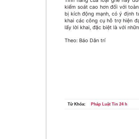
Tính năng của loại ghế này đ
kiểm soát cao hơn đối với toà
bị kích động mạnh, có ý định t
khai các công cụ hỗ trợ hiện đ
lấy lời khai, đặc biệt là với nh
Theo: Báo Dân trí
Từ Khóa:
Pháp Luật Tin 24 h