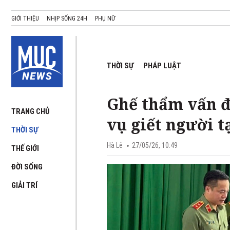
GIỚI THIỆU
NHỊP SỐNG 24H
PHỤ NỮ
THỜI SỰ
PHÁP LUẬT
Ghế thẩm vấn đ
TRANG CHỦ
vụ giết người t
THỜI SỰ
Hà Lê
27/05/26, 10:49
THẾ GIỚI
ĐỜI SỐNG
GIẢI TRÍ