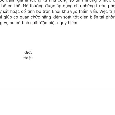
ược đánh giá là tương tự như còng số tám nhưng ở mức 
n bộ cơ thể. Nó thường được áp dụng cho những trường h
ự sát hoặc cố tình bỏ trốn khỏi khu vực thẩm vấn. Việc tri
ại giúp cơ quan chức năng kiểm soát tốt diễn biến tại phò
ững vụ án có tính chất đặc biệt nguy hiểm