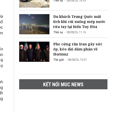
Thời sự
08/08/26, 18:39
ia
Du khách Trung Quốc mất
tích khi cúi xuống mép nước
nổ
rửa tay tại biển Tuy Hòa
ợc
ên
Thời sự
08/08/26, 11:16
Phe cứng rắn Iran gây sức
ốn
ép, kéo dài đàm phán về
Hormuz
ặn
và
Thế giới
08/08/26, 10:57
rợ
nh
KẾT NỐI MUC NEWS
ng
ất
ng