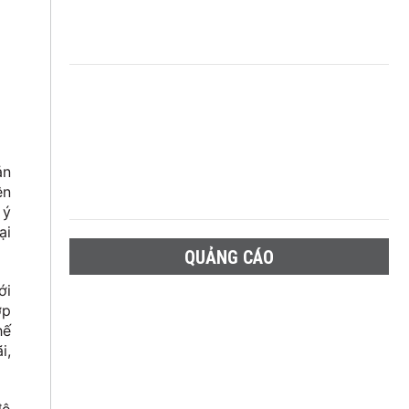
ản
ện
 ý
ại
QUẢNG CÁO
ới
ợp
hế
i,