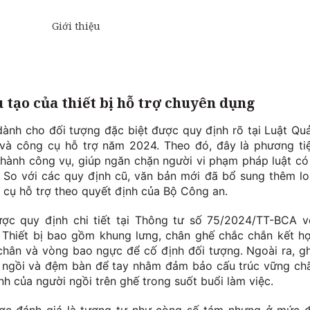
 tạo của thiết bị hỗ trợ chuyên dụng
dành cho đối tượng đặc biệt được quy định rõ tại Luật Qu
nổ và công cụ hỗ trợ năm 2024. Theo đó, đây là phương ti
 hành công vụ, giúp ngăn chặn người vi phạm pháp luật có
. So với các quy định cũ, văn bản mới đã bổ sung thêm lo
 cụ hỗ trợ theo quyết định của Bộ Công an.
ợc quy định chi tiết tại Thông tư số 75/2024/TT-BCA v
. Thiết bị bao gồm khung lưng, chân ghế chắc chắn kết h
chân và vòng bao ngực để cố định đối tượng. Ngoài ra, g
 ngồi và đệm bàn để tay nhằm đảm bảo cấu trúc vững chã
h của người ngồi trên ghế trong suốt buổi làm việc.