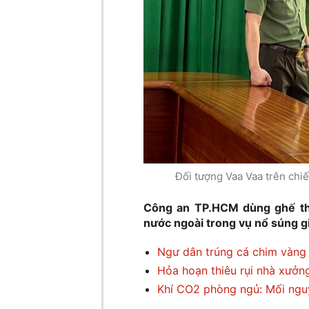
Đối tượng Vaa Vaa trên chiế
Công an TP.HCM dùng ghế thẩ
nước ngoài trong vụ nổ súng gi
Ngư dân trúng cá chim vàng 
Hỏa hoạn thiêu rụi nhà xưởn
Khí CO2 phòng ngủ: Mối nguy