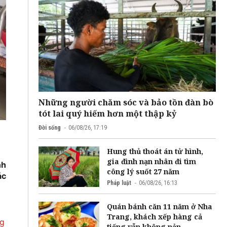
Những người chăm sóc và bảo tồn đàn bò
tót lai quý hiếm hơn một thập kỷ
Đời sống
06/08/26, 17:19
Hung thủ thoát án tử hình,
gia đình nạn nhân đi tìm
nh
công lý suốt 27 năm
ác
Pháp luật
06/08/26, 16:13
Quán bánh căn 11 năm ở Nha
Trang, khách xếp hàng cả
ng
tiếng vẫn không nản