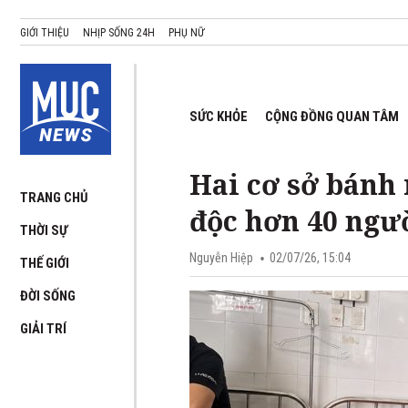
GIỚI THIỆU
NHỊP SỐNG 24H
PHỤ NỮ
SỨC KHỎE
CỘNG ĐỒNG QUAN TÂM
Hai cơ sở bánh 
TRANG CHỦ
độc hơn 40 ngư
THỜI SỰ
Nguyễn Hiệp
02/07/26, 15:04
THẾ GIỚI
ĐỜI SỐNG
GIẢI TRÍ