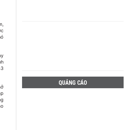
m,
ớc
hó
ày
nh
43
QUẢNG CÁO
sở
ập
ng
ảo