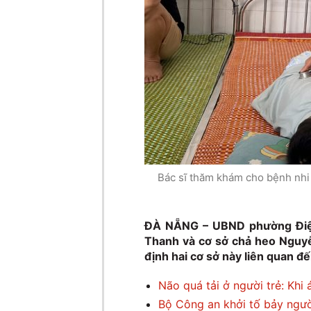
Bác sĩ thăm khám cho bệnh nhi 
ĐÀ NẴNG – UBND phường Điện
Thanh và cơ sở chả heo Nguyễ
định hai cơ sở này liên quan 
Não quá tải ở người trẻ: Khi
Bộ Công an khởi tố bảy ngườ