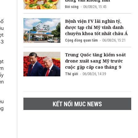
Đời sống
06/08/26, 15:45
Bệnh viện FV lãi nghìn tỷ,
bố
được tạp chí Mỹ vinh danh
ều
chuyên khoa tốt nhất châu Á
ợt
Cộng đồng quan tâm
06/08/26, 15:21
43
Trung Quốc tăng kiểm soát
drone xuất sang Mỹ trước
ạt
cuộc gặp cấp cao tháng 9
ểm
Thế giới
06/08/26, 14:39
ấy
ện
ệu
KẾT NỐI MUC NEWS
ng