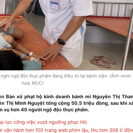
nghi ngộ độc thực phẩm đang điều trị tại bệnh viện. (Ảnh minh
họa: MUC)
 Bàn xử phạt hộ kinh doanh bánh mì Nguyễn Thị Tha
n Thị Minh Nguyệt tổng cộng 50,5 triệu đồng, sau khi x
đến vụ hơn 40 người ngộ độc thực phẩm.
 áp lực công việc vượt ngưỡng phục hồi
i vận hành hơn 100 trang web phim lậu, thu hơn 308 tỉ đồ