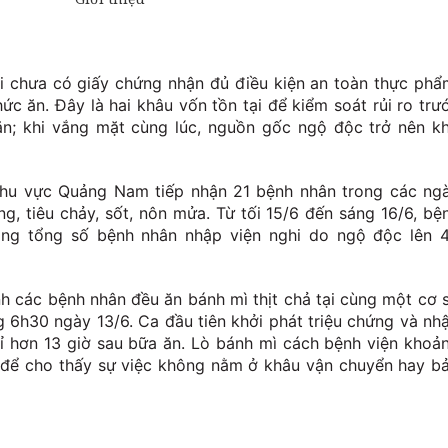
i chưa có giấy chứng nhận đủ điều kiện an toàn thực phẩ
ức ăn. Đây là hai khâu vốn tồn tại để kiểm soát rủi ro trư
ăn; khi vắng mặt cùng lúc, nguồn gốc ngộ độc trở nên k
khu vực Quảng Nam tiếp nhận 21 bệnh nhân trong các ng
ng, tiêu chảy, sốt, nôn mửa. Từ tối 15/6 đến sáng 16/6, bệ
âng tổng số bệnh nhân nhập viện nghi do ngộ độc lên 
ịnh các bệnh nhân đều ăn bánh mì thịt chả tại cùng một cơ 
 6h30 ngày 13/6. Ca đầu tiên khởi phát triệu chứng và nh
ỉ hơn 13 giờ sau bữa ăn. Lò bánh mì cách bệnh viện khoả
để cho thấy sự việc không nằm ở khâu vận chuyển hay b