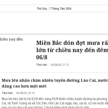
Thứ Sáu , 7 Tháng Tám 2026
Miền Bắc đón đợt mưa rấ
lớn từ chiều nay đến đê
06/8
Thoi tiet
04/08/26, 21:15
Mưa lớn nhấn chìm nhiều tuyến đường Lào Cai, nướ
dâng cao hơn một mét
Thoi tiet
03/08/26, 20:10
Mưa lớn kéo dài từ tối 02/8 đến sáng 03/8 khiến nhiều tuyến đường tại phường
Cai, xã Trịnh Tường và xã Cốc San, tỉnh Lào Cai ngập sâu, sạt lở, có nơi nước d
hơn 1m và chia cắt giao thông. Cán bộ kiểm dịch nhận hối lộ, tiếp ...