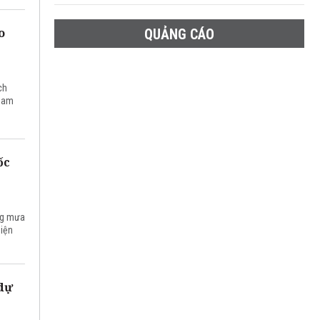
o
QUẢNG CÁO
ch
 nam
ốc
ợng mưa
diện
 dự