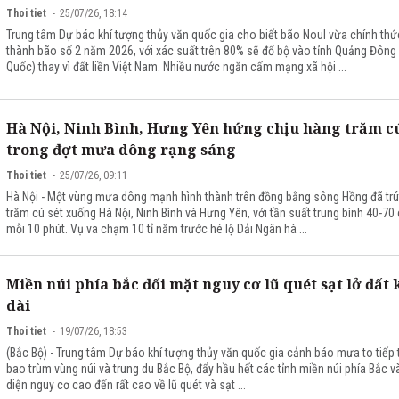
Thoi tiet
25/07/26, 18:14
Trung tâm Dự báo khí tượng thủy văn quốc gia cho biết bão Noul vừa chính thứ
thành bão số 2 năm 2026, với xác suất trên 80% sẽ đổ bộ vào tỉnh Quảng Đông
Quốc) thay vì đất liền Việt Nam. Nhiều nước ngăn cấm mạng xã hội ...
Hà Nội, Ninh Bình, Hưng Yên hứng chịu hàng trăm cú
trong đợt mưa dông rạng sáng
Thoi tiet
25/07/26, 09:11
Hà Nội - Một vùng mưa dông mạnh hình thành trên đồng bằng sông Hồng đã trú
trăm cú sét xuống Hà Nội, Ninh Bình và Hưng Yên, với tần suất trung bình 40-70
mỗi 10 phút. Vụ va chạm 10 tỉ năm trước hé lộ Dải Ngân hà ...
Miền núi phía bắc đối mặt nguy cơ lũ quét sạt lở đất 
dài
Thoi tiet
19/07/26, 18:53
(Bắc Bộ) - Trung tâm Dự báo khí tượng thủy văn quốc gia cảnh báo mưa to tiếp 
bao trùm vùng núi và trung du Bắc Bộ, đẩy hầu hết các tỉnh miền núi phía Bắc v
diện nguy cơ cao đến rất cao về lũ quét và sạt ...