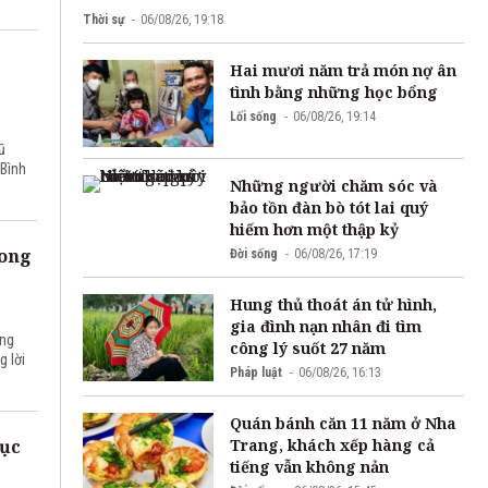
Thời sự
06/08/26, 19:18
Hai mươi năm trả món nợ ân
tình bằng những học bổng
Lối sống
06/08/26, 19:14
ũ
 Bình
Những người chăm sóc và
bảo tồn đàn bò tót lai quý
hiếm hơn một thập kỷ
Long
Đời sống
06/08/26, 17:19
Hung thủ thoát án tử hình,
gia đình nạn nhân đi tìm
ờng
công lý suốt 27 năm
g lời
Pháp luật
06/08/26, 16:13
Quán bánh căn 11 năm ở Nha
Trang, khách xếp hàng cả
tục
tiếng vẫn không nản