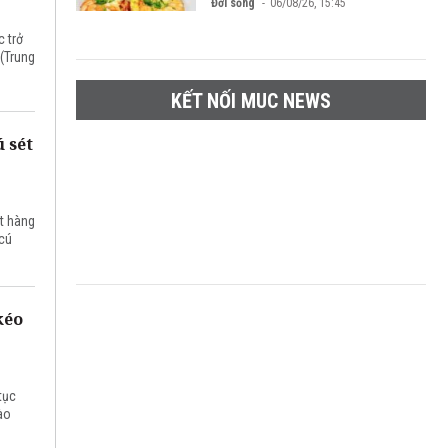
Đời sống
06/08/26, 15:45
c trở
 (Trung
KẾT NỐI MUC NEWS
 sét
t hàng
 cú
kéo
tục
ào