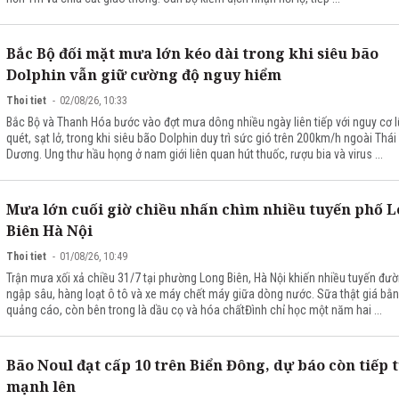
Bắc Bộ đối mặt mưa lớn kéo dài trong khi siêu bão
Dolphin vẫn giữ cường độ nguy hiểm
Thoi tiet
02/08/26, 10:33
Bắc Bộ và Thanh Hóa bước vào đợt mưa dông nhiều ngày liên tiếp với nguy cơ l
quét, sạt lở, trong khi siêu bão Dolphin duy trì sức gió trên 200km/h ngoài Thái
Dương. Ung thư hầu họng ở nam giới liên quan hút thuốc, rượu bia và virus ...
Mưa lớn cuối giờ chiều nhấn chìm nhiều tuyến phố 
Biên Hà Nội
Thoi tiet
01/08/26, 10:49
Trận mưa xối xả chiều 31/7 tại phường Long Biên, Hà Nội khiến nhiều tuyến đư
ngập sâu, hàng loạt ô tô và xe máy chết máy giữa dòng nước. Sữa thật giá bằn
quảng cáo, còn bên trong là dầu cọ và hóa chấtĐình chỉ học một năm hai ...
Bão Noul đạt cấp 10 trên Biển Đông, dự báo còn tiếp 
mạnh lên