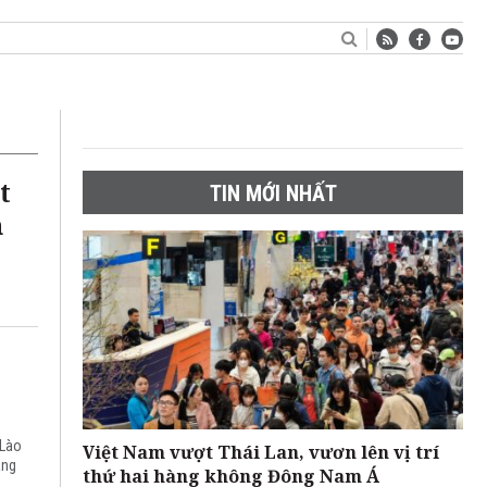
t
TIN MỚI NHẤT
m
c
 Lào
Việt Nam vượt Thái Lan, vươn lên vị trí
âng
thứ hai hàng không Đông Nam Á