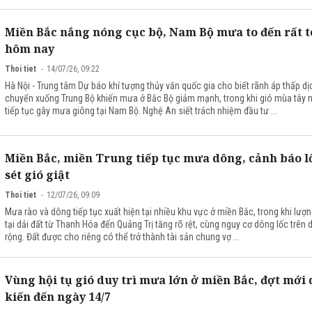
Miền Bắc nắng nóng cục bộ, Nam Bộ mưa to đến rất t
hôm nay
Thoi tiet
14/07/26, 09:22
Hà Nội - Trung tâm Dự báo khí tượng thủy văn quốc gia cho biết rãnh áp thấp dị
chuyển xuống Trung Bộ khiến mưa ở Bắc Bộ giảm mạnh, trong khi gió mùa tây
tiếp tục gây mưa giông tại Nam Bộ. Nghệ An siết trách nhiệm đầu tư ...
Miền Bắc, miền Trung tiếp tục mưa dông, cảnh báo l
sét gió giật
Thoi tiet
12/07/26, 09:09
Mưa rào và dông tiếp tục xuất hiện tại nhiều khu vực ở miền Bắc, trong khi lư
tại dải đất từ Thanh Hóa đến Quảng Trị tăng rõ rệt, cùng nguy cơ dông lốc trên 
rộng. Đất được cho riêng có thể trở thành tài sản chung vợ ...
Vùng hội tụ gió duy trì mưa lớn ở miền Bắc, đợt mới
kiến đến ngày 14/7