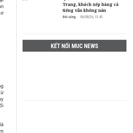
Trang, khách xếp hàng cả
ạn
tiếng vẫn không nản
cơ
Đời sống
06/08/26, 15:45
KẾT NỐI MUC NEWS
ng
từ
uy
ổi
là
em