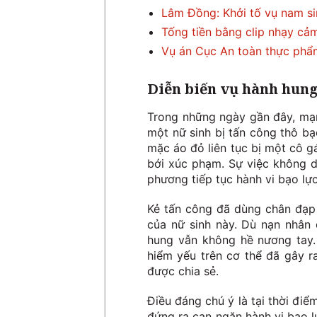
Lâm Đồng: Khởi tố vụ nam si
Tống tiền bằng clip nhạy cảm
Vụ án Cục An toàn thực phẩ
Diễn biến vụ hành hung
Trong những ngày gần đây, mạng
một nữ sinh bị tấn công thô bạ
mặc áo đỏ liên tục bị một cô g
bới xúc phạm. Sự việc không d
phương tiếp tục hành vi bạo lực
Kẻ tấn công đã dùng chân đạp 
của nữ sinh này. Dù nạn nhân 
hung vẫn không hề nương tay.
hiểm yếu trên cơ thể đã gây 
được chia sẻ.
Điều đáng chú ý là tại thời đi
đứng ra can ngăn hành vi bạo l