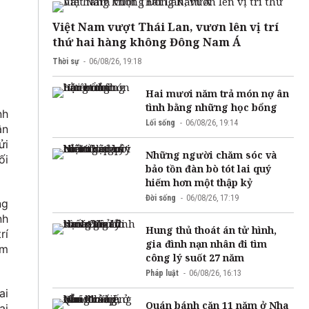
Việt Nam vượt Thái Lan, vươn lên vị trí
thứ hai hàng không Đông Nam Á
Thời sự
06/08/26, 19:18
Hai mươi năm trả món nợ ân
tình bằng những học bổng
nh
Lối sống
06/08/26, 19:14
ân
ửi
Những người chăm sóc và
ối
bảo tồn đàn bò tót lai quý
hiếm hơn một thập kỷ
Đời sống
06/08/26, 17:19
ng
nh
Hung thủ thoát án tử hình,
rí
gia đình nạn nhân đi tìm
im
công lý suốt 27 năm
Pháp luật
06/08/26, 16:13
ai
Quán bánh căn 11 năm ở Nha
ại