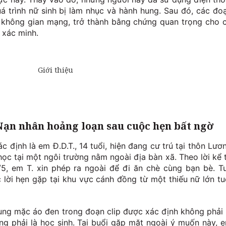
á trình nữ sinh bị làm nhục và hành hung. Sau đó, các đo
 không gian mạng, trở thành bằng chứng quan trọng cho 
 xác minh.
Nạn nhân hoảng loạn sau cuộc hẹn bất ngờ
 định là em Đ.D.T., 14 tuổi, hiện đang cư trú tại thôn Lươ
học tại một ngôi trường nằm ngoài địa bàn xã. Theo lời kể 
8/5, em T. xin phép ra ngoài để đi ăn chè cùng bạn bè. T
lời hẹn gặp tại khu vực cánh đồng từ một thiếu nữ lớn tu
ung mặc áo đen trong đoạn clip được xác định không phải 
g phải là học sinh. Tại buổi gặp mặt ngoài ý muốn này, 