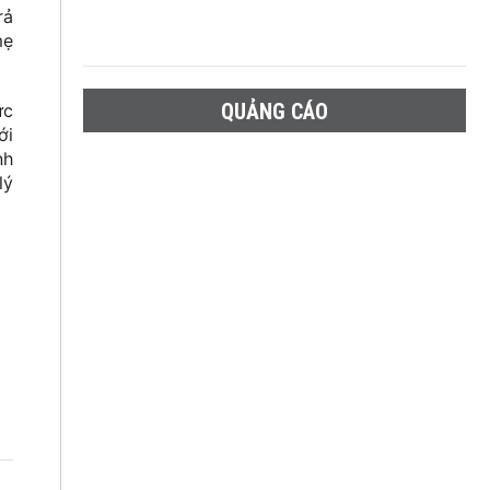
rả
mẹ
QUẢNG CÁO
ức
ới
nh
lý