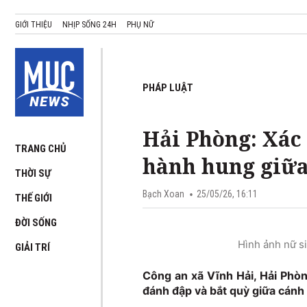
GIỚI THIỆU
NHỊP SỐNG 24H
PHỤ NỮ
PHÁP LUẬT
Hải Phòng: Xác 
TRANG CHỦ
hành hung giữa
THỜI SỰ
Bạch Xoan
25/05/26, 16:11
THẾ GIỚI
ĐỜI SỐNG
Hình ảnh nữ si
GIẢI TRÍ
Công an xã Vĩnh Hải, Hải Phòng
đánh đập và bắt quỳ giữa cánh 