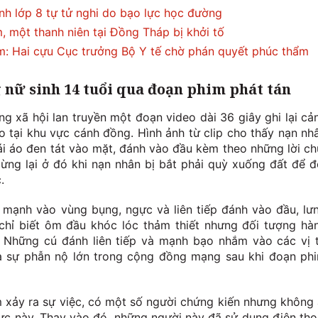
nh lớp 8 tự tử nghi do bạo lực học đường
, một thanh niên tại Đồng Tháp bị khởi tố
m: Hai cựu Cục trưởng Bộ Y tế chờ phán quyết phúc thẩm
 nữ sinh 14 tuổi qua đoạn phim phát tán
 xã hội lan truyền một đoạn video dài 36 giây ghi lại cả
o tại khu vực cánh đồng. Hình ảnh từ clip cho thấy nạn nh
ái áo đen tát vào mặt, đánh vào đầu kèm theo những lời ch
ừng lại ở đó khi nạn nhân bị bắt phải quỳ xuống đất để đ
.
mạnh vào vùng bụng, ngực và liên tiếp đánh vào đầu, lư
chỉ biết ôm đầu khóc lóc thảm thiết nhưng đối tượng hà
 Những cú đánh liên tiếp và mạnh bạo nhắm vào các vị t
ra sự phẫn nộ lớn trong cộng đồng mạng sau khi đoạn ph
ểm xảy ra sự việc, có một số người chứng kiến nhưng không 
ực này. Thay vào đó, những người này đã sử dụng điện tho