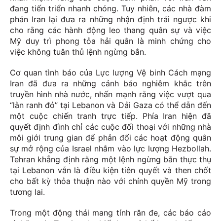
đang tiến triển nhanh chóng. Tuy nhiên, các nhà đàm
phán Iran lại đưa ra những nhận định trái ngược khi
cho rằng các hành động leo thang quân sự và việc
Mỹ duy trì phong tỏa hải quân là minh chứng cho
việc không tuân thủ lệnh ngừng bắn.
Cơ quan tình báo của Lực lượng Vệ binh Cách mạng
Iran đã đưa ra những cảnh báo nghiêm khắc trên
truyền hình nhà nước, nhấn mạnh rằng việc vượt qua
“lằn ranh đỏ” tại Lebanon và Dải Gaza có thể dẫn đến
một cuộc chiến tranh trực tiếp. Phía Iran hiện đã
quyết định đình chỉ các cuộc đối thoại với những nhà
môi giới trung gian để phản đối các hoạt động quân
sự mở rộng của Israel nhắm vào lực lượng Hezbollah.
Tehran khẳng định rằng một lệnh ngừng bắn thực thụ
tại Lebanon vẫn là điều kiện tiên quyết và then chốt
cho bất kỳ thỏa thuận nào với chính quyền Mỹ trong
tương lai.
Trong một động thái mang tính răn đe, các báo cáo