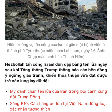
Hiện trường vụ tấn công của Israel gần một bệnh viện ở
thành phố Tyre thuộc miền nam Lebanon, ngày 1.6. Ảnh:
Chụp màn hình báo Thanh Niên)
Hezbollah tấn công Israel dồn dập bằng tên lửa ngay
sau khi Tổng thống Trump thông báo các bên đồng
ý ngừng giao tranh, khiến thỏa thuận vừa đạt được
trở nên lung lay dữ dội.
Mỹ đánh chặn tên lửa của Iran trong bối cảnh xung
đột Trung Đông
Xăng E10: Các hãng xe lớn tại Việt Nam đồng loạt
xác nhận tương thích