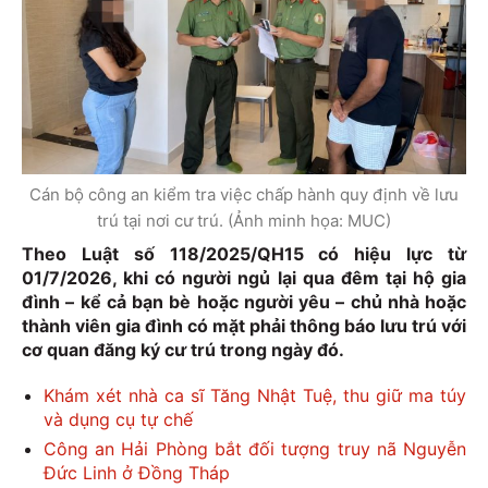
Cán bộ công an kiểm tra việc chấp hành quy định về lưu
trú tại nơi cư trú. (Ảnh minh họa: MUC)
Theo Luật số 118/2025/QH15 có hiệu lực từ
01/7/2026, khi có người ngủ lại qua đêm tại hộ gia
đình – kể cả bạn bè hoặc người yêu – chủ nhà hoặc
thành viên gia đình có mặt phải thông báo lưu trú với
cơ quan đăng ký cư trú trong ngày đó.
Khám xét nhà ca sĩ Tăng Nhật Tuệ, thu giữ ma túy
và dụng cụ tự chế
Công an Hải Phòng bắt đối tượng truy nã Nguyễn
Đức Linh ở Đồng Tháp