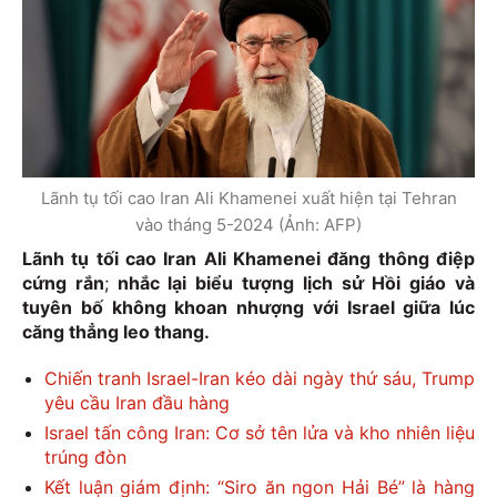
Lãnh tụ tối cao Iran Ali Khamenei xuất hiện tại Tehran
vào tháng 5-2024 (Ảnh: AFP)
Lãnh tụ tối cao Iran Ali Khamenei đăng thông điệp
cứng rắn
;
nhắc lại biểu tượng lịch sử Hồi giáo và
tuyên bố không khoan nhượng với Israel giữa lúc
căng thẳng leo thang.
Chiến tranh Israel-Iran kéo dài ngày thứ sáu, Trump
yêu cầu Iran đầu hàng
Israel tấn công Iran: Cơ sở tên lửa và kho nhiên liệu
trúng đòn
Kết luận giám định: “Siro ăn ngon Hải Bé” là hàng