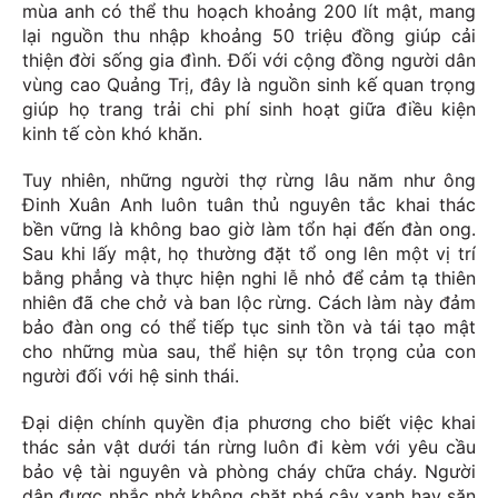
mùa anh có thể thu hoạch khoảng 200 lít mật, mang
lại nguồn thu nhập khoảng 50 triệu đồng giúp cải
thiện đời sống gia đình. Đối với cộng đồng người dân
vùng cao Quảng Trị, đây là nguồn sinh kế quan trọng
giúp họ trang trải chi phí sinh hoạt giữa điều kiện
kinh tế còn khó khăn.
Tuy nhiên, những người thợ rừng lâu năm như ông
Đinh Xuân Anh luôn tuân thủ nguyên tắc khai thác
bền vững là không bao giờ làm tổn hại đến đàn ong.
Sau khi lấy mật, họ thường đặt tổ ong lên một vị trí
bằng phẳng và thực hiện nghi lễ nhỏ để cảm tạ thiên
nhiên đã che chở và ban lộc rừng. Cách làm này đảm
bảo đàn ong có thể tiếp tục sinh tồn và tái tạo mật
cho những mùa sau, thể hiện sự tôn trọng của con
người đối với hệ sinh thái.
Đại diện chính quyền địa phương cho biết việc khai
thác sản vật dưới tán rừng luôn đi kèm với yêu cầu
bảo vệ tài nguyên và phòng cháy chữa cháy. Người
dân được nhắc nhở không chặt phá cây xanh hay săn