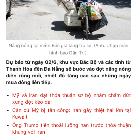
Nắng nóng tại miền Bắc gia tăng trở lại, (Ảnh: Chụp màn
hình báo Dân Trí).
Dự báo từ ngày 02/6, khu vực Bắc Bộ và các tỉnh từ
Thanh Hóa đến Đà Nẵng sẽ bước vào đợt nắng nóng
diện rộng mới, nhiệt độ tăng cao sau những ngày
mưa dông liên tiếp.
Mỹ và Iran đạt thỏa thuận sơ bộ nhằm chấm dứt
xung đột kéo dài
Căn cứ Mỹ bị tấn công: Iran gây thiệt hại lớn tại
Kuwait
Ông Trump tiến thoái lưỡng nan trước thỏa thuận
khung với Iran