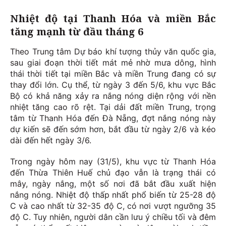
Nhiệt độ tại Thanh Hóa và miền Bắc
tăng mạnh từ đầu tháng 6
Theo Trung tâm Dự báo khí tượng thủy văn quốc gia,
sau giai đoạn thời tiết mát mẻ nhờ mưa dông, hình
thái thời tiết tại miền Bắc và miền Trung đang có sự
thay đổi lớn. Cụ thể, từ ngày 3 đến 5/6, khu vực Bắc
Bộ có khả năng xảy ra nắng nóng diện rộng với nền
nhiệt tăng cao rõ rệt. Tại dải đất miền Trung, trọng
tâm từ Thanh Hóa đến Đà Nẵng, đợt nắng nóng này
dự kiến sẽ đến sớm hơn, bắt đầu từ ngày 2/6 và kéo
dài đến hết ngày 3/6.
Trong ngày hôm nay (31/5), khu vực từ Thanh Hóa
đến Thừa Thiên Huế chủ đạo vẫn là trạng thái có
mây, ngày nắng, một số nơi đã bắt đầu xuất hiện
nắng nóng. Nhiệt độ thấp nhất phổ biến từ 25-28 độ
C và cao nhất từ 32-35 độ C, có nơi vượt ngưỡng 35
độ C. Tuy nhiên, người dân cần lưu ý chiều tối và đêm