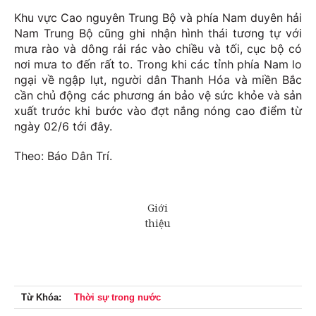
Khu vực Cao nguyên Trung Bộ và phía Nam duyên hải
Nam Trung Bộ cũng ghi nhận hình thái tương tự với
mưa rào và dông rải rác vào chiều và tối, cục bộ có
nơi mưa to đến rất to. Trong khi các tỉnh phía Nam lo
ngại về ngập lụt, người dân Thanh Hóa và miền Bắc
cần chủ động các phương án bảo vệ sức khỏe và sản
xuất trước khi bước vào đợt nắng nóng cao điểm từ
ngày 02/6 tới đây.
Theo: Báo Dân Trí.
Từ Khóa:
Thời sự trong nước