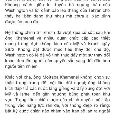
Khoảng cách giữa lời tuyên bố ngừng bắn của
Washington và lời cảnh báo leo thang của Tehran cho
thấy hai bên đang thử nhau mà chưa ai xác định
được lằn ranh đỏ.
Hệ thống chính trị Tehran đã vượt qua cú sốc sau khi
ông Khamenei và nhiều quan chức cấp cao thiệt
mạng trong đợt không kích của Mỹ và Israel ngày
28/2. Không đạt được mục tiêu thay đổi chế độ,
Washington có lẽ đã vô tình thúc đẩy một sự thay đổi
khác: đưa lên người cầm quyền sẵn sàng đối đầu hơn
người tiền nhiệm.
Khác với cha, ông Mojtaba Khamenei không chọn sự
thận trọng trong đối nội lẫn đối ngoại; ông không
kích đáp trả các nước láng giềng và đẩy xung đột với
Mỹ và Israel đến gần ngưỡng bùng phát toàn khu
vực. Trọng tâm chiến lược của chính quyền mới tập
trung vào năng lực răn đe, với thông điệp rõ ràng:
bất kỳ cuộc chiến nào nhằm vào Iran sẽ lan ra ngoài