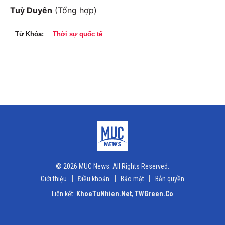
Tuỳ Duyên
(Tổng hợp)
Từ Khóa:
Thời sự quốc tế
© 2026 MUC News. All Rights Reserved.
Giới thiệu
Điều khoản
Bảo mật
Bản quyền
Liên kết:
KhoeTuNhien.Net
,
TWGreen.Co
x