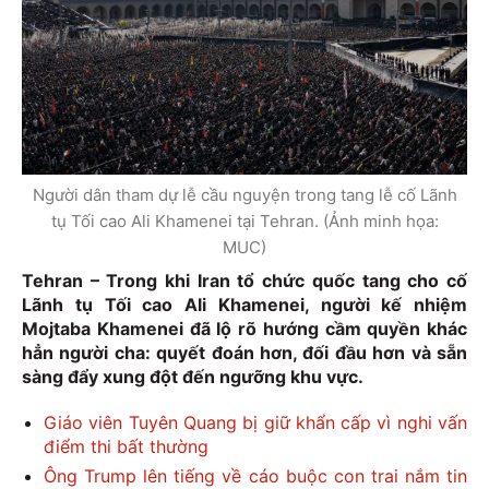
Người dân tham dự lễ cầu nguyện trong tang lễ cố Lãnh
tụ Tối cao Ali Khamenei tại Tehran. (Ảnh minh họa:
MUC)
Tehran – Trong khi Iran tổ chức quốc tang cho cố
Lãnh tụ Tối cao Ali Khamenei, người kế nhiệm
Mojtaba Khamenei đã lộ rõ hướng cầm quyền khác
hẳn người cha: quyết đoán hơn, đối đầu hơn và sẵn
sàng đẩy xung đột đến ngưỡng khu vực.
Giáo viên Tuyên Quang bị giữ khẩn cấp vì nghi vấn
điểm thi bất thường
Ông Trump lên tiếng về cáo buộc con trai nắm tin