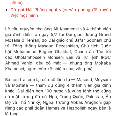
nội bộ
Cô gái Hải Phòng nghỉ việc văn phòng để xuyên
Việt một mình
Lễ cầu nguyện cho ông Ali Khamenei và 4 thành viên
gia đình diễn ra ngày 5/7 tại Đại giáo đường Grand
Mosalla ở Tehran, do Đại giáo chủ Jafar Sobhani chủ
trì. Tổng thống Masoud Pezeshkian, Chủ tịch Quốc
hội Mohammad Bagher Ghalibaf, Chánh án Tòa tối
cao Gholamhossein Mohseni Ejei và Tư lệnh IRGC
Ahmad Vahidi đều có mặt — nhưng ông Mojtaba
Khamenei, người vừa kế nhiệm cha, vắng mặt.
Ba con trai còn lại của cố lãnh tụ — Masoud, Meysam
và Mostafa — tham dự cùng 4 thành viên gia đình
khác. Đại diện hơn 100 nước và vùng lãnh thổ cũng
có mặt, trong đó có Nga, Trung Quốc, Pakistan, Ấn
Độ và Thổ Nhĩ Kỳ; Ngoại trưởng Abbas Araghchi gặp
riêng các phái đoàn Hamas và Hezbollah ngay bên lề
lễ tang.