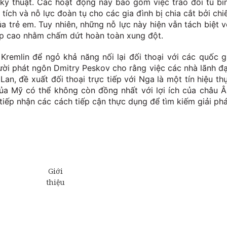
kỹ thuật. Các hoạt động này bao gồm việc trao đổi tù bi
 tích và nỗ lực đoàn tụ cho các gia đình bị chia cắt bởi chi
ủa trẻ em. Tuy nhiên, những nỗ lực này hiện vẫn tách biệt v
ấp cao nhằm chấm dứt hoàn toàn xung đột.
Kremlin để ngỏ khả năng nối lại đối thoại với các quốc g
ười phát ngôn Dmitry Peskov cho rằng việc các nhà lãnh đ
an, đề xuất đối thoại trực tiếp với Nga là một tín hiệu th
của Mỹ có thể không còn đồng nhất với lợi ích của châu Â
tiếp nhận các cách tiếp cận thực dụng để tìm kiếm giải ph