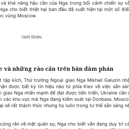
ự và khả năng hậu cần của Nga trong bối cảnh chiến sự v
Nga cho biết thiệt hại ban đầu đã xuất hiện tại một số đi
uộc vùng Moscow.
e và những rào cản trên bàn đàm phán
t tập kích, Thứ trưởng Ngoại giao Nga Mikhail Galuzin nh
n được bất kỳ tín hiệu nào từ phía Kiev về việc sẵn sà
ại giao Nga nhấn mạnh để đạt được tiến triển, Ukraine cần 
ỏi các khu vực mà Nga đang kiểm soát tại Donbass. Mosc
ại sẽ rất thách thức nhưng họ luôn trong tư thế sẵn sàng n
cứng rắn về mặt quân sự, Nga cho biết vẫn đang duy trì c