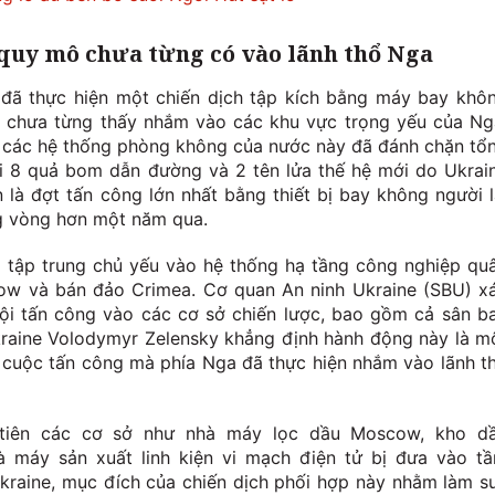
 quy mô chưa từng có vào lãnh thổ Nga
 đã thực hiện một chiến dịch tập kích bằng máy bay khô
n chưa từng thấy nhắm vào các khu vực trọng yếu của Ng
các hệ thống phòng không của nước này đã đánh chặn tổ
i 8 quả bom dẫn đường và 2 tên lửa thế hệ mới do Ukrai
 là đợt tấn công lớn nhất bằng thiết bị bay không người l
 vòng hơn một năm qua.
 tập trung chủ yếu vào hệ thống hạ tầng công nghiệp qu
cow và bán đảo Crimea. Cơ quan An ninh Ukraine (SBU) x
ội tấn công vào các cơ sở chiến lược, bao gồm cả sân b
raine Volodymyr Zelensky khẳng định hành động này là m
cuộc tấn công mà phía Nga đã thực hiện nhắm vào lãnh t
 tiên các cơ sở như nhà máy lọc dầu Moscow, kho d
 máy sản xuất linh kiện vi mạch điện tử bị đưa vào t
kraine, mục đích của chiến dịch phối hợp này nhằm làm s