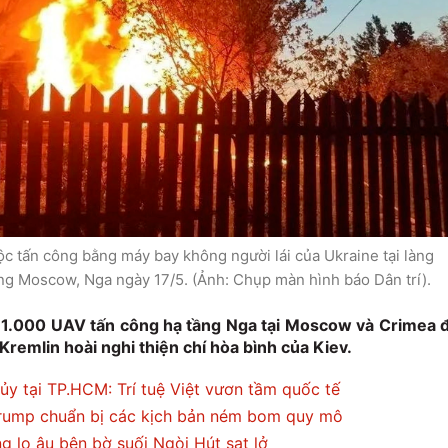
c tấn công bằng máy bay không người lái của Ukraine tại làng
g Moscow, Nga ngày 17/5. (Ảnh: Chụp màn hình báo Dân trí).
 1.000 UAV tấn công hạ tầng Nga tại Moscow và Crimea 
Kremlin hoài nghi thiện chí hòa bình của Kiev.
ủy tại TP.HCM: Trí tuệ Việt vươn tầm quốc tế
Trump chuẩn bị các kịch bản ném bom quy mô
g lo âu bên bờ suối Ngòi Hút sạt lở