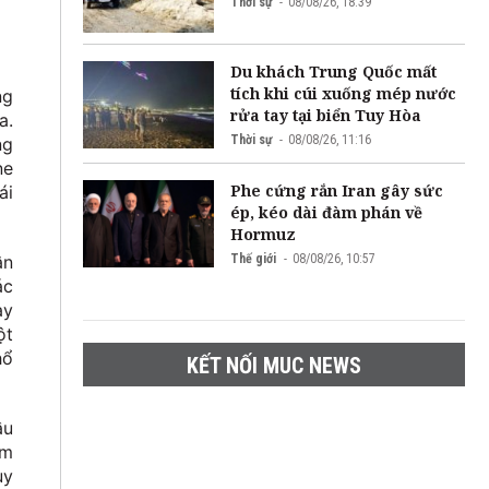
Thời sự
08/08/26, 18:39
Du khách Trung Quốc mất
tích khi cúi xuống mép nước
ng
rửa tay tại biển Tuy Hòa
a.
Thời sự
08/08/26, 11:16
ng
ne
Phe cứng rắn Iran gây sức
ái
ép, kéo dài đàm phán về
Hormuz
Thế giới
08/08/26, 10:57
ân
ác
ay
ột
hổ
KẾT NỐI MUC NEWS
ầu
ầm
uy