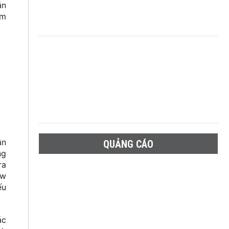
ẫn
ểm
ận
QUẢNG CÁO
ng
ra
ow
ếu
ác