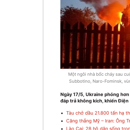
Một ngôi nhà bốc cháy sau cuộ
Subbotino, Naro-Fominsk, vùn
Ngày 17/5, Ukraine phóng hơn
đáp trả không kích, khiến Điện 
Tàu chở dầu 21.800 tấn hạ th
Căng thẳng Mỹ – Iran: Ông 
Lào Cai: 28 hộ dân sống tron