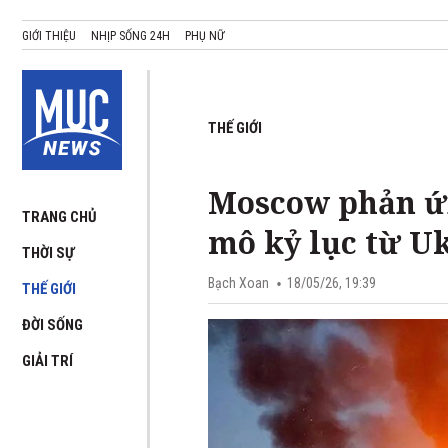
GIỚI THIỆU
NHỊP SỐNG 24H
PHỤ NỮ
THẾ GIỚI
Moscow phản ứn
TRANG CHỦ
mô kỷ lục từ U
THỜI SỰ
Bạch Xoan
18/05/26, 19:39
THẾ GIỚI
ĐỜI SỐNG
GIẢI TRÍ