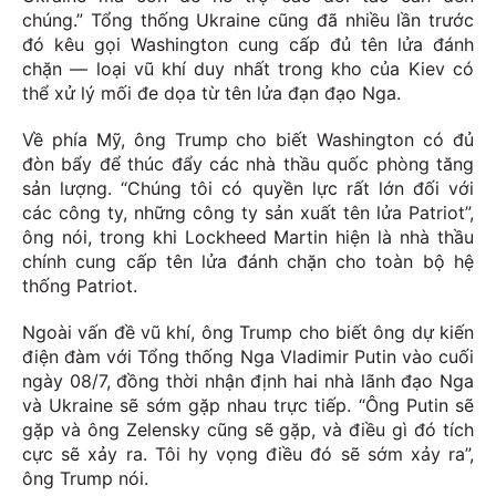
chúng.” Tổng thống Ukraine cũng đã nhiều lần trước
đó kêu gọi Washington cung cấp đủ tên lửa đánh
chặn — loại vũ khí duy nhất trong kho của Kiev có
thể xử lý mối đe dọa từ tên lửa đạn đạo Nga.
Về phía Mỹ, ông Trump cho biết Washington có đủ
đòn bẩy để thúc đẩy các nhà thầu quốc phòng tăng
sản lượng. “Chúng tôi có quyền lực rất lớn đối với
các công ty, những công ty sản xuất tên lửa Patriot”,
ông nói, trong khi Lockheed Martin hiện là nhà thầu
chính cung cấp tên lửa đánh chặn cho toàn bộ hệ
thống Patriot.
Ngoài vấn đề vũ khí, ông Trump cho biết ông dự kiến
điện đàm với Tổng thống Nga Vladimir Putin vào cuối
ngày 08/7, đồng thời nhận định hai nhà lãnh đạo Nga
và Ukraine sẽ sớm gặp nhau trực tiếp. “Ông Putin sẽ
gặp và ông Zelensky cũng sẽ gặp, và điều gì đó tích
cực sẽ xảy ra. Tôi hy vọng điều đó sẽ sớm xảy ra”,
ông Trump nói.