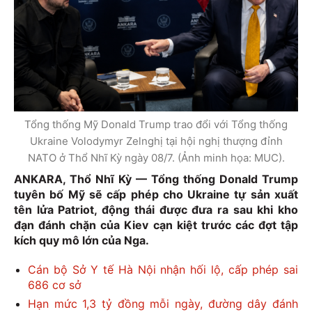
Tổng thống Mỹ Donald Trump trao đổi với Tổng thống
Ukraine Volodymyr Zelnghị tại hội nghị thượng đỉnh
NATO ở Thổ Nhĩ Kỳ ngày 08/7. (Ảnh minh họa: MUC).
ANKARA, Thổ Nhĩ Kỳ — Tổng thống Donald Trump
tuyên bố Mỹ sẽ cấp phép cho Ukraine tự sản xuất
tên lửa Patriot, động thái được đưa ra sau khi kho
đạn đánh chặn của Kiev cạn kiệt trước các đợt tập
kích quy mô lớn của Nga.
Cán bộ Sở Y tế Hà Nội nhận hối lộ, cấp phép sai
686 cơ sở
Hạn mức 1,3 tỷ đồng mỗi ngày, đường dây đánh