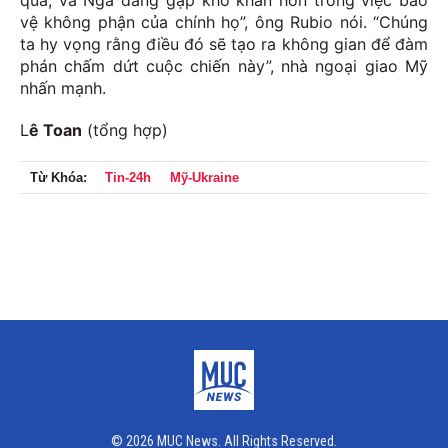
qua, và Nga đang gặp khó khăn hơn trong việc bảo
vệ không phận của chính họ”, ông Rubio nói. “Chúng
ta hy vọng rằng điều đó sẽ tạo ra không gian để đàm
phán chấm dứt cuộc chiến này”, nhà ngoại giao Mỹ
nhấn mạnh.
L
ê Toan
(tổng hợp)
Từ Khóa:
Tin-24h
Mỹ-Ukraine
© 2026 MUC News. All Rights Reserved.