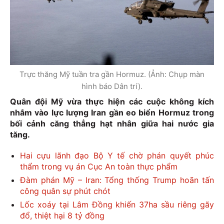
Trực thăng Mỹ tuần tra gần Hormuz. (Ảnh: Chụp màn
hình báo Dân trí).
Quân đội Mỹ vừa thực hiện các cuộc không kích
nhắm vào lực lượng Iran gần eo biển Hormuz trong
bối cảnh căng thẳng hạt nhân giữa hai nước gia
tăng.
Hai cựu lãnh đạo Bộ Y tế chờ phán quyết phúc
thẩm trong vụ án Cục An toàn thực phẩm
Đàm phán Mỹ – Iran: Tổng thống Trump hoãn tấn
công quân sự phút chót
Lốc xoáy tại Lâm Đồng khiến 37ha sầu riêng gãy
đổ, thiệt hại 8 tỷ đồng