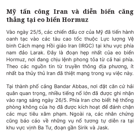
Mỹ tấn công Iran và diễn biến căng
thẳng tại eo biển Hormuz
Vào ngày 25/5, các chiến đấu cơ của Mỹ đã tiến hành
oanh tạc vào các tàu cao tốc thuộc Lực lượng Vệ
binh Cách mạng Hồi giáo Iran (IRGC) tại khu vực phía
nam đảo Larak. Đây là đoạn hẹp nhất của eo biển
Hormuz, nơi đang chịu lệnh phong tỏa từ cả hai phía.
Theo các nguồn tin từ truyền thông địa phương, ít
nhất ba thủy thủ Iran đã thiệt mạng trong vụ việc này.
Tại thành phố cảng Bandar Abbas, nơi đặt căn cứ hải
quân quan trọng, nhiều tiếng nổ lớn đã được ghi nhận
vào rạng sáng ngày 26/5. Phía Iran cho biết hệ thống
phòng không của họ đã được kích hoạt để đánh chặn
các mục tiêu xâm phạm. Ngoài ra, các nhân chứng
cũng báo cáo về những vụ nổ tương tự diễn ra tại
khu vực vịnh Ba Tư, đoạn gần Sirik và Jask.